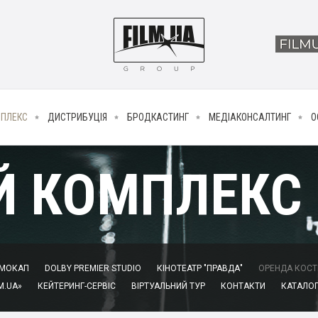
МПЛЕКС
ДИСТРИБУЦІЯ
БРОДКАСТИНГ
МЕДІАКОНСАЛТИНГ
О
Й КОМПЛЕКС
МОКАП
DOLBY PREMIER STUDIO
КІНОТЕАТР "ПРАВДА"
ОРЕНДА КОСТЮ
M.UA»
КЕЙТЕРИНГ-СЕРВІС
ВІРТУАЛЬНИЙ ТУР
КОНТАКТИ
КАТАЛОГ