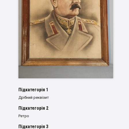
Пiдкатегорiя 1
Дрібний реквізит
Пiдкатегорiя 2
Ретро
Пiдкатегорiя 3