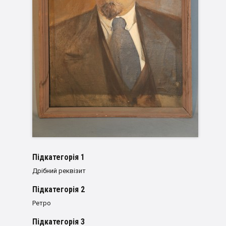
Пiдкатегорiя 1
Дрібний реквізит
Пiдкатегорiя 2
Ретро
Пiдкатегорiя 3