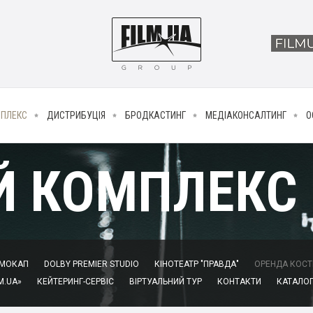
МПЛЕКС
ДИСТРИБУЦІЯ
БРОДКАСТИНГ
МЕДІАКОНСАЛТИНГ
О
Й КОМПЛЕКС
МОКАП
DOLBY PREMIER STUDIO
КІНОТЕАТР "ПРАВДА"
ОРЕНДА КОСТЮ
M.UA»
КЕЙТЕРИНГ-СЕРВІС
ВІРТУАЛЬНИЙ ТУР
КОНТАКТИ
КАТАЛОГ