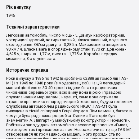
Рiк випуску
1946
Технiчнi характеристики
Легковий автомобіль, число місць - 5. Двигун карбюраторний,
чотирициліндровий, чотиритактний, ніжнеклапанний, водяного
охолодження. Об'єм двигуна - 3,285 л. Максимальна швидкість -
98 км / ч. Власна вага в спорядженому стані 1370 кг. Довжина -
4,625 м, ширина - 1,77 м, висота - 1,775 м. Коробка передач -
механічна, 3-х ступінчаста.
Исторична справка
Роки випуску з 1936 по 1942 (вироблено 62888 автомобілів ГАЗ-
М1) і з 1945 по 1948 роки (з модернізацією). На цій легендарній
машині цілої епохи 30-40-х років їздили багато радянських
чиновників середньої руки; всю війну вона вірою і правдою
служила нашим маршалам і, нарешті, саме вона отримала
страшне прізвисько в народі «чорний воронок», будучи головним
службовим автомобілем радянського НКВС . ГАЗ-М1 була
випущена в тісній співпраці з Генрі Фордом. Тим не менш, багато в
чому це була радянська розробка. Одним з її авторів був
знаменитий А. Липгарт - у майбутньому конструктор «Перемоги».
Робітники заводу дали автомобілю ласкаве прізвисько «Емка»,
яке згодом так і прижилося за ним. Незважаючи на те, що ГАЗ-М1
створювався як громадянська модель, його прохідність по
грунтових дорогах була досить висока, що дозволило створити