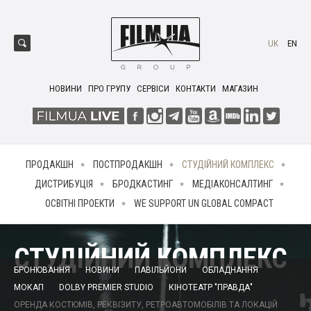
UK
EN
НОВИНИ
ПРО ГРУПУ
СЕРВІСИ
КОНТАКТИ
МАГАЗИН
ПРОДАКШН
ПОСТПРОДАКШН
СТУДІЙНИЙ КОМПЛЕКС
ДИСТРИБУЦІЯ
БРОДКАСТИНГ
МЕДІАКОНСАЛТИНГ
ОСВІТНІ ПРОЕКТИ
WE SUPPORT UN GLOBAL COMPACT
СТУДІЙНИЙ КОМПЛЕКС
БРОНЮВАННЯ
НОВИНИ
ПАВІЛЬЙОНИ
ОБЛАДНАННЯ
МОКАП
DOLBY PREMIER STUDIO
КІНОТЕАТР "ПРАВДА"
ОРЕНДА КОСТЮМІВ, РЕКВІЗИТУ, РЕТРОАВТОМОБІЛІВ ТА ЛОКАЦІЙ