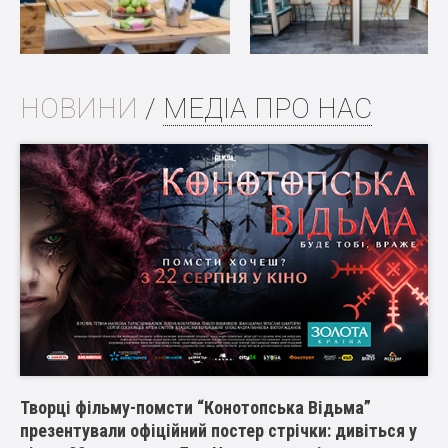
НОВИНИ
/
МЕДІА ПРО НАС
Творці фільму-помсти “Конотопська Відьма”
презентували офіційний постер стрічки: дивіться у