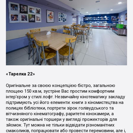
«Тарелка 22»
Оригінальне за своєю концепцією бістро, загальною
площею 150 кв.м, зустріне Вас простим комфортним
інтер'єром у стилі лофт. Незвичайну кінотематику закладу
підтримують усі його елементи: книги з кіномистецтва на
полицях бібліотеки, портрети зірок голівудського та
вітчизняного кінематографу, раритетні кінокамери, а
також оригінальні торшери у вигляді прожекторів для
зйомок. Тут можна не тільки відвідати різноманітних
смаколиків, попрацювати або провести перемовини, але і,