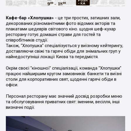
Кафе-бар «Хлопушка»
- це три простих, затишних зали,
декорованих різноманітними фото відомих акторів та
плакатами шедеврів світового кіно. щодня шеф-кухар
ресторану готує домашні страви для гостей та
співробітників студії.
Також, "Хлопушка" спеціалізується у виїзному кейтерингу,
доставляючи свіжі та гарячі обіди для знімальних груп у
найнедоступніші локації Києва та передмістя.
Окрім своєї "кіношної" спеціалізації, команда "Хлопушки"
працює найширшим кругом замовників: банкети та виїзні
столи для корпоративних свят, щоденні гарячі обіди в
офіси.
Персонал ресторану має значний досвід розробки меню
та обслуговування приватних свят: іменини, весілля, інші
визначні події.