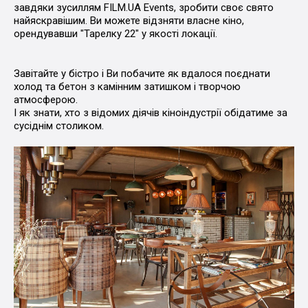
завдяки зусиллям FILM.UA Events, зробити своє свято
найяскравішим. Ви можете відзняти власне кіно,
орендувавши "Тарелку 22" у якості локації.
Завітайте у бістро і Ви побачите як вдалося поєднати
холод та бетон з камінним затишком і творчою
атмосферою.
І як знати, хто з відомих діячів кіноіндустрії обідатиме за
сусіднім столиком.