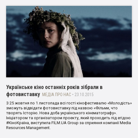
Українське кіно останніх років зібрали в
фотовиставку
МЕДІА ПРО НАС
• 23.10.2015
З 25 жовтня по 1 листопада всі гості кінофестивалю «Молодість»
зможуть відвідати фотовиставку під назвою «Фільми, что
творять Історію. Нова доба українського кінематографу».
Ініціатором та організатором проекту, який проходить під егідою
#КіноКраїна, виступила FILM.UA Group за сприяння компанії Media
Resources Management.