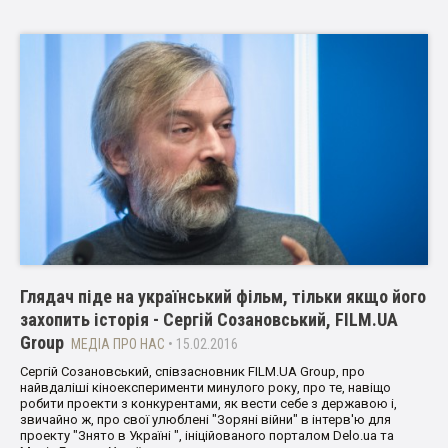
Глядач піде на український фільм, тільки якщо його
захопить історія - Сергій Созановський, FILM.UA
Group
МЕДІА ПРО НАС
• 15.02.2016
Сергій Созановський, співзасновник FILM.UA Group, про
найвдаліші кіноексперименти минулого року, про те, навіщо
робити проекти з конкурентами, як вести себе з державою і,
звичайно ж, про свої улюблені "Зоряні війни" в інтерв'ю для
проекту "Знято в Україні ", ініційованого порталом Delo.ua та