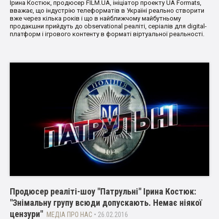
Ірина Костюк, продюсер FILM.UA, ініціатор проекту UA Formats,
вважає, що індустрію телеформатів в Україні реально створити
вже через кілька років і що в найближчому майбутньому
продакшни прийдуть до оbservational реаліті, серіалів для digital-
платформ і ігрового контенту в форматі віртуальної реальності.
Продюсер реаліті-шоу "Патрульні" Ірина Костюк:
"Знімальну групу всюди допускають. Немає ніякої
цензури"
МЕДІА ПРО НАС
• 26.02.2016