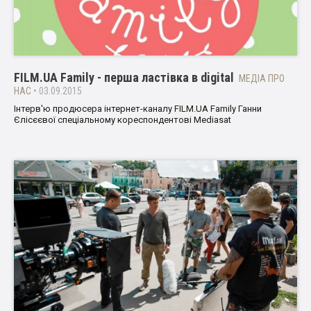
FILM.UA Family - перша ластівка в digital
МЕДІА ПРО
НАС
• 03.09.2015
Інтерв'ю продюсера інтернет-каналу FILM.UA Family Ганни
Єлісєєвої спеціальному кореспондентові Mediasat