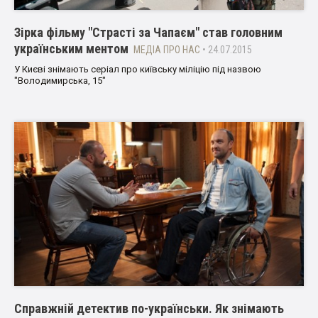
Зірка фільму "Страсті за Чапаєм" став головним
українським ментом
МЕДІА ПРО НАС
• 24.07.2015
У Києві знімають серіал про київську міліцію під назвою
"Володимирська, 15"
Справжній детектив по-українськи. Як знімають