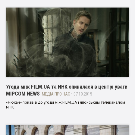
Угода між FILM.UA та NHK опинилася в центрі уваги
MIPCOM NEWS
МЕДІА ПРО НАС
• 07.10.2015
«Нюхач» призвів до угоди між FILM.UA і японським телеканалом
NHK