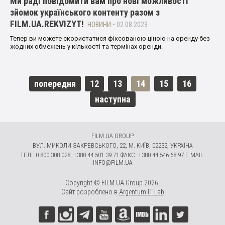
Ми раді повідомити вам про нові можливості
зйомок українського контенту разом з
FILM.UA.REKVIZYT!
НОВИНИ
• 02.08.2023
Тепер ви можете скористатися фіксованою ціною на оренду без
жодних обмежень у кількості та термінах оренди.
попередня
12
13
14
15
16
наступна
FILM.UA GROUP
ВУЛ. МИКОЛИ ЗАКРЕВСЬКОГО, 22, М. КИЇВ, 02232, УКРАЇНА
ТЕЛ.: 0 800 308 028, +380 44 501-39-71 ФАКС: +380 44 546-68-97 E-MAIL:
INFO@FILM.UA
Copyright © FILM.UA Group 2026.
Сайт розроблено в
Argentum IT Lab