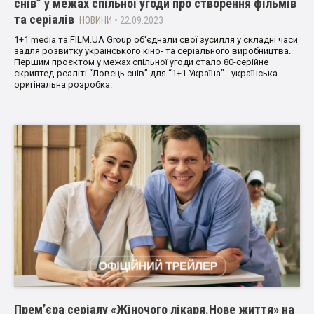
снів” у межах спільної угоди про створення фільмів
та серіалів
НОВИНИ
• 22.09.2023
1+1 media та FILM.UA Group об'єднали свої зусилля у складні часи
задля розвитку українського кіно- та серіального виробництва.
Першим проєктом у межах спільної угоди стало 80-серійне
скриптед-реаліті “Ловець снів” для “1+1 Україна” - українська
оригінальна розробка.
Прем’єра серіалу «Жіночого лікаря.Нове життя» на