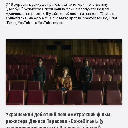
З 19 вересня музику до пригодницько-історичного фільму
“Довбуш” режисера Олеся Саніна можна послухати на всіх
музичних платформах. Шукайте плейлист під назвою “Dovbush
soundtracks” на Apple music, deezer, spotify, Amazon Music, Tidal,
iTunes, YouTube та YouTube music.
Український дебютний повнометражний фільм
режисера Дениса Тарасова «БожеВільні» (у
закордонному прокаті - Diagnosis: dissent)