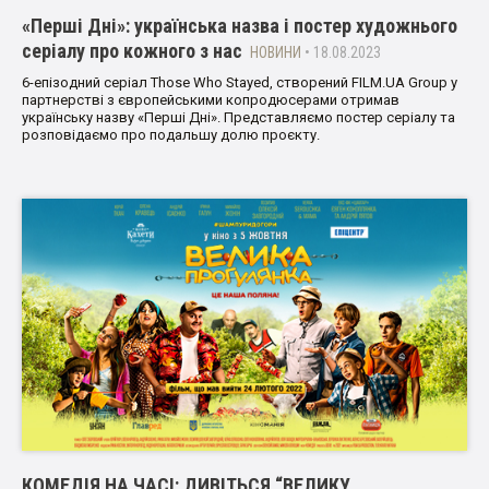
«Перші Дні»: українська назва і постер художнього
серіалу про кожного з нас
НОВИНИ
• 18.08.2023
6-епізодний серіал Those Who Stayed, створений FILM.UA Group у
партнерстві з європейськими копродюсерами отримав
українську назву «Перші Дні». Представляємо постер серіалу та
розповідаємо про подальшу долю проєкту.
КОМЕДІЯ НА ЧАСІ: ДИВІТЬСЯ “ВЕЛИКУ