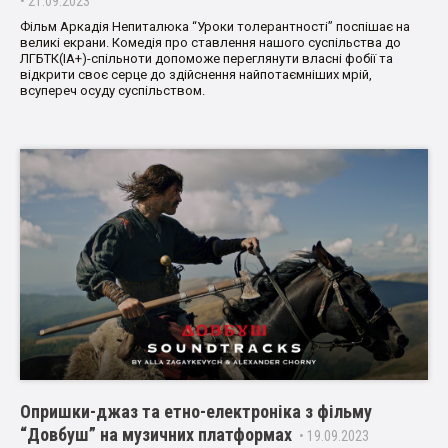
• 21.09.2023
Фільм Аркадія Непиталюка “Уроки толерантності” поспішає на
великі екрани. Комедія про ставлення нашого суспільства до
ЛГБТК(ІА+)-спільноти допоможе переглянути власні фобії та
відкрити своє серце до здійснення найпотаємніших мрій,
всупереч осуду суспільством.
Опришки-джаз та етно-електроніка з фільму
“Довбуш” на музичних платформах
• 19.09.2023