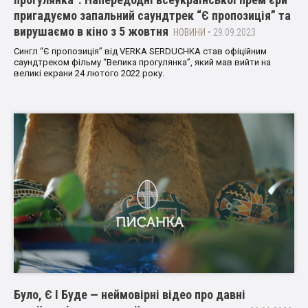
пригадуємо запальний саундтрек “Є пропозиція” та
вирушаємо в кіно з 5 жовтня
НОВИНИ
• 29.09.2023
Сингл “Є пропозиція” від VERKA SERDUCHKA став офіційним
саундтреком фільму “Велика прогулянка”, який мав вийти на
великі екрани 24 лютого 2022 року.
Було, Є І Буде — неймовірні відео про давні