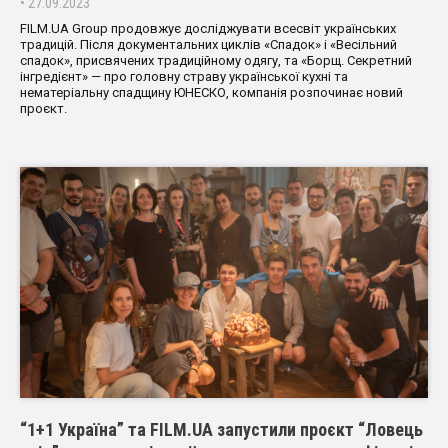
• 27.09.2023
FILM.UA Group продовжує досліджувати всесвіт українських
традицій. Після документальних циклів «Спадок» і «Весільний
спадок», присвячених традиційному одягу, та «Борщ. Секретний
інгредієнт» — про головну страву української кухні та
нематеріальну спадщину ЮНЕСКО, компанія розпочинає новий
проєкт.
“1+1 Україна” та FILM.UA запустили проєкт “Ловець