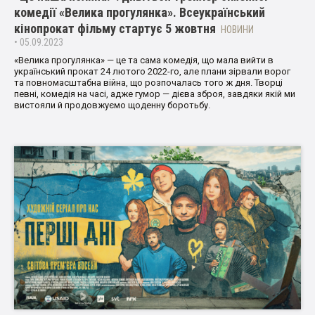
комедії «Велика прогулянка». Всеукраїнський
кінопрокат фільму стартує 5 жовтня
НОВИНИ
• 05.09.2023
«Велика прогулянка» — це та сама комедія, що мала вийти в
український прокат 24 лютого 2022-го, але плани зірвали ворог
та повномасштабна війна, що розпочалась того ж дня. Творці
певні, комедія на часі, адже гумор — дієва зброя, завдяки якій ми
вистояли й продовжуємо щоденну боротьбу.