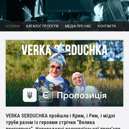
НОВИНИ
КАТАЛОГ ПРОЕКТІВ
МЕДІА ПРО НАС
КОНТАКТИ
VERKA SERDUCHKA пройшла і Крим, і Рим, і мідні
труби разом із героями стрічки “Велика
прогулянка”. Напередодні всеукраїнської премʼєри