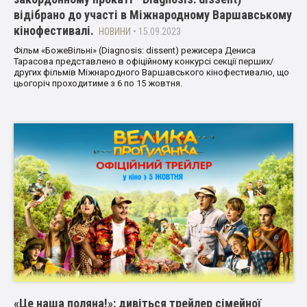
відібрано до участі в Міжнародному Варшавському
кінофестивалі.
НОВИНИ
• 15.09.2023
Фільм «БожеВільні» (Diagnosis: dissent) режисера Дениса
Тарасова представлено в офіційному конкурсі секції перших/
других фільмів Міжнародного Варшавського кінофестивалю, що
цьогоріч проходитиме з 6 по 15 жовтня.
«Це наша поляна!»: дивіться трейлер сімейної