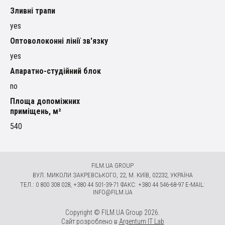
Зливні трапи
yes
Оптоволоконні лінії зв'язку
yes
Апаратно-студійний блок
no
Площа допоміжних
приміщень, м²
540
FILM.UA GROUP
ВУЛ. МИКОЛИ ЗАКРЕВСЬКОГО, 22, М. КИЇВ, 02232, УКРАЇНА
ТЕЛ.: 0 800 308 028, +380 44 501-39-71 ФАКС: +380 44 546-68-97 E-MAIL:
INFO@FILM.UA
Copyright © FILM.UA Group 2026.
Сайт розроблено в
Argentum IT Lab