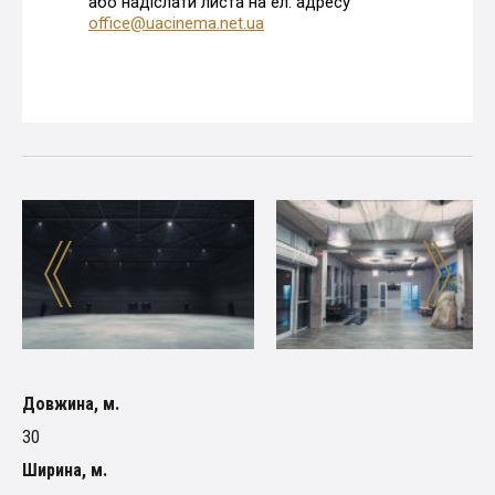
або надіслати листа на ел. адресу
office@uacinema.net.ua
Довжина, м.
30
Ширина, м.