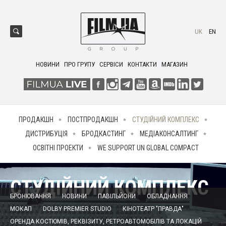
UK
EN
НОВИНИ
ПРО ГРУПУ
СЕРВІСИ
КОНТАКТИ
МАГАЗИН
ПРОДАКШН
ПОСТПРОДАКШН
СТУДІЙНИЙ КОМПЛЕКС
ДИСТРИБУЦІЯ
БРОДКАСТИНГ
МЕДІАКОНСАЛТИНГ
ОСВІТНІ ПРОЕКТИ
WE SUPPORT UN GLOBAL COMPACT
СТУДІЙНИЙ КОМПЛЕКС
БРОНЮВАННЯ
НОВИНИ
ПАВІЛЬЙОНИ
ОБЛАДНАННЯ
МОКАП
DOLBY PREMIER STUDIO
КІНОТЕАТР "ПРАВДА"
ОРЕНДА КОСТЮМІВ, РЕКВІЗИТУ, РЕТРОАВТОМОБІЛІВ ТА ЛОКАЦІЙ