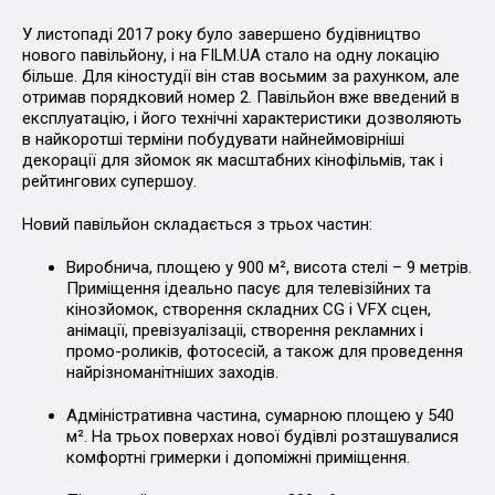
У листопаді 2017 року було завершено будівництво
нового павільйону, і на FILM.UA стало на одну локацію
більше. Для кіностудії він став восьмим за рахунком, але
отримав порядковий номер 2. Павільйон вже введений в
експлуатацію, і його технічні характеристики дозволяють
в найкоротші терміни побудувати найнеймовірніші
декорації для зйомок як масштабних кінофільмів, так і
рейтингових супершоу.
Новий павільйон складається з трьох частин:
Виробнича, площею у 900 м², висота стелі – 9 метрів.
Приміщення ідеально пасує для телевізійних та
кінозйомок, створення складних CG і VFX сцен,
анімації, превізуалізаціі, створення рекламних і
промо-роликів, фотосесій, а також для проведення
найрізноманітніших заходів.
Адміністративна частина, сумарною площею у 540
м². На трьох поверхах нової будівлі розташувалися
комфортні гримерки і допоміжні приміщення.