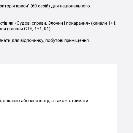
иторія краси" (60 серій) для національного
ктів як «Судові справи. Злочин і покарання» (канали 1+1,
ося (канали СТБ, 1+1, K1)
мнати для відпочинку, побутові приміщення,
, локацію або кінотеатр, а також отримати
: