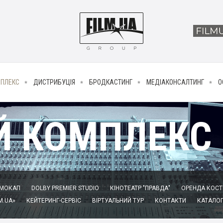
МПЛЕКС
ДИСТРИБУЦІЯ
БРОДКАСТИНГ
МЕДІАКОНСАЛТИНГ
О
Й КОМПЛЕКС
МОКАП
DOLBY PREMIER STUDIO
КІНОТЕАТР "ПРАВДА"
ОРЕНДА КОСТЮ
M.UA»
КЕЙТЕРИНГ-СЕРВІС
ВІРТУАЛЬНИЙ ТУР
КОНТАКТИ
КАТАЛОГ