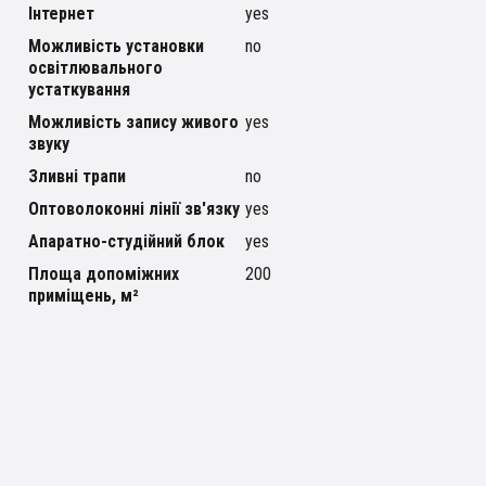
Інтернет
yes
Можливість установки
no
освітлювального
устаткування
Можливість запису живого
yes
звуку
Зливні трапи
no
Оптоволоконні лінії зв'язку
yes
Апаратно-студійний блок
yes
Площа допоміжних
200
приміщень, м²