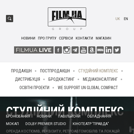
UK
EN
НОВИНИ
ПРО ГРУПУ
СЕРВІСИ
КОНТАКТИ
МАГАЗИН
ПРОДАКШН
ПОСТПРОДАКШН
СТУДІЙНИЙ КОМПЛЕКС
ДИСТРИБУЦІЯ
БРОДКАСТИНГ
МЕДІАКОНСАЛТИНГ
ОСВІТНІ ПРОЕКТИ
WE SUPPORT UN GLOBAL COMPACT
СТУДІЙНИЙ КОМПЛЕКС
БРОНЮВАННЯ
НОВИНИ
ПАВІЛЬЙОНИ
ОБЛАДНАННЯ
МОКАП
DOLBY PREMIER STUDIO
КІНОТЕАТР "ПРАВДА"
ОРЕНДА КОСТЮМІВ, РЕКВІЗИТУ, РЕТРОАВТОМОБІЛІВ ТА ЛОКАЦІЙ