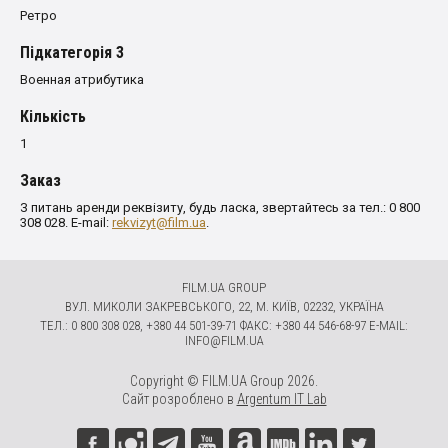
Ретро
Пiдкатегорiя 3
Военная атрибутика
Кількість
1
Заказ
З питань аренди реквізиту, будь ласка, звертайтесь за тел.: 0 800
308 028. E-mail:
rekvizyt@film.ua
.
FILM.UA GROUP
ВУЛ. МИКОЛИ ЗАКРЕВСЬКОГО, 22, М. КИЇВ, 02232, УКРАЇНА
ТЕЛ.: 0 800 308 028, +380 44 501-39-71 ФАКС: +380 44 546-68-97 E-MAIL:
INFO@FILM.UA
Copyright © FILM.UA Group 2026.
Сайт розроблено в
Argentum IT Lab