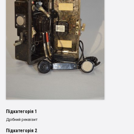
Пiдкатегорiя 1
Дрібний реквізит
Пiдкатегорiя 2