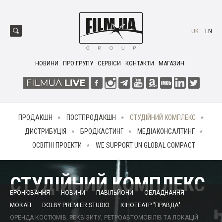
UK
EN
НОВИНИ
ПРО ГРУПУ
СЕРВІСИ
КОНТАКТИ
МАГАЗИН
ПРОДАКШН
ПОСТПРОДАКШН
СТУДІЙНИЙ КОМПЛЕКС
ДИСТРИБУЦІЯ
БРОДКАСТИНГ
МЕДІАКОНСАЛТИНГ
ОСВІТНІ ПРОЕКТИ
WE SUPPORT UN GLOBAL COMPACT
СТУДІЙНИЙ КОМПЛЕКС
БРОНЮВАННЯ
НОВИНИ
ПАВІЛЬЙОНИ
ОБЛАДНАННЯ
МОКАП
DOLBY PREMIER STUDIO
КІНОТЕАТР "ПРАВДА"
ОРЕНДА КОСТЮМІВ, РЕКВІЗИТУ, РЕТРОАВТОМОБІЛІВ ТА ЛОКАЦІЙ