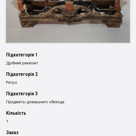
Пiдкатегорiя 1
Дрібний реквізит
Пiдкатегорiя 2
Ретро
Пiдкатегорiя 3
Предметы домашнего обихода
Кількість
1
Заказ