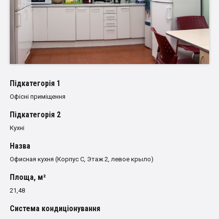
Пiдкатегорiя 1
Офісні приміщення
Пiдкатегорiя 2
Кухні
Назва
Офисная кухня (Корпус С, Этаж 2, левое крыло)
Площа, м²
21,48
Система кондиціонування