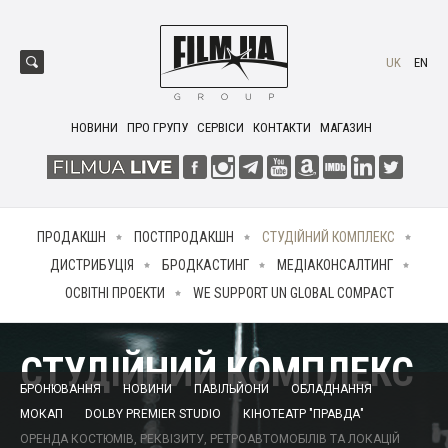
UK
EN
НОВИНИ
ПРО ГРУПУ
СЕРВІСИ
КОНТАКТИ
МАГАЗИН
ПРОДАКШН
ПОСТПРОДАКШН
СТУДІЙНИЙ КОМПЛЕКС
ДИСТРИБУЦІЯ
БРОДКАСТИНГ
МЕДІАКОНСАЛТИНГ
ОСВІТНІ ПРОЕКТИ
WE SUPPORT UN GLOBAL COMPACT
СТУДІЙНИЙ КОМПЛЕКС
БРОНЮВАННЯ
НОВИНИ
ПАВІЛЬЙОНИ
ОБЛАДНАННЯ
МОКАП
DOLBY PREMIER STUDIO
КІНОТЕАТР "ПРАВДА"
ОРЕНДА КОСТЮМІВ, РЕКВІЗИТУ, РЕТРОАВТОМОБІЛІВ ТА ЛОКАЦІЙ