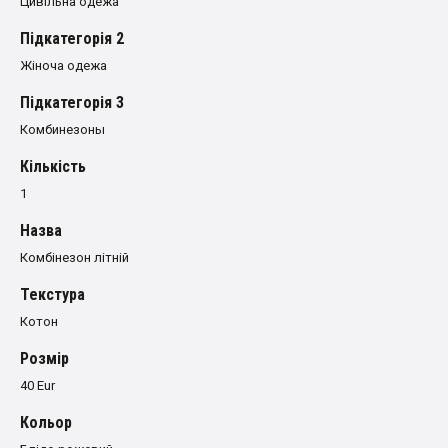
Цивільна одежа
Пiдкатегорiя 2
Жіноча одежа
Пiдкатегорiя 3
Комбинезоны
Кількість
1
Назва
Комбінезон літній
Текстура
Котон
Розмiр
40 Eur
Кольор