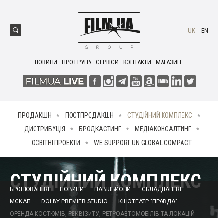
UK
EN
НОВИНИ
ПРО ГРУПУ
СЕРВІСИ
КОНТАКТИ
МАГАЗИН
ПРОДАКШН
ПОСТПРОДАКШН
СТУДІЙНИЙ КОМПЛЕКС
ДИСТРИБУЦІЯ
БРОДКАСТИНГ
МЕДІАКОНСАЛТИНГ
ОСВІТНІ ПРОЕКТИ
WE SUPPORT UN GLOBAL COMPACT
СТУДІЙНИЙ КОМПЛЕКС
БРОНЮВАННЯ
НОВИНИ
ПАВІЛЬЙОНИ
ОБЛАДНАННЯ
МОКАП
DOLBY PREMIER STUDIO
КІНОТЕАТР "ПРАВДА"
ОРЕНДА КОСТЮМІВ, РЕКВІЗИТУ, РЕТРОАВТОМОБІЛІВ ТА ЛОКАЦІЙ