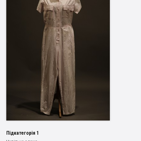
Пiдкатегорiя 1