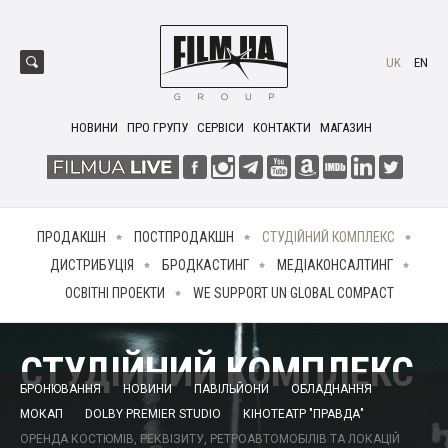
UK
EN
НОВИНИ
ПРО ГРУПУ
СЕРВІСИ
КОНТАКТИ
МАГАЗИН
ПРОДАКШН
ПОСТПРОДАКШН
СТУДІЙНИЙ КОМПЛЕКС
ДИСТРИБУЦІЯ
БРОДКАСТИНГ
МЕДІАКОНСАЛТИНГ
ОСВІТНІ ПРОЕКТИ
WE SUPPORT UN GLOBAL COMPACT
СТУДІЙНИЙ КОМПЛЕКС
БРОНЮВАННЯ
НОВИНИ
ПАВІЛЬЙОНИ
ОБЛАДНАННЯ
МОКАП
DOLBY PREMIER STUDIO
КІНОТЕАТР "ПРАВДА"
ОРЕНДА КОСТЮМІВ, РЕКВІЗИТУ, РЕТРОАВТОМОБІЛІВ ТА ЛОКАЦІЙ