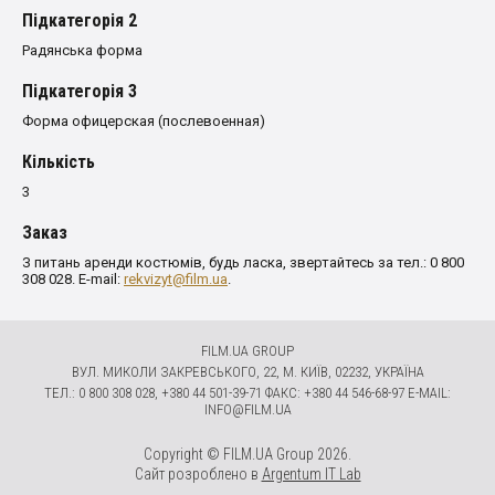
Пiдкатегорiя 2
Радянська форма
Пiдкатегорiя 3
Форма офицерская (послевоенная)
Кількість
3
Заказ
З питань аренди костюмів, будь ласка, звертайтесь за тел.: 0 800
308 028. E-mail:
rekvizyt@film.ua
.
FILM.UA GROUP
ВУЛ. МИКОЛИ ЗАКРЕВСЬКОГО, 22, М. КИЇВ, 02232, УКРАЇНА
ТЕЛ.: 0 800 308 028, +380 44 501-39-71 ФАКС: +380 44 546-68-97 E-MAIL:
INFO@FILM.UA
Copyright © FILM.UA Group 2026.
Сайт розроблено в
Argentum IT Lab