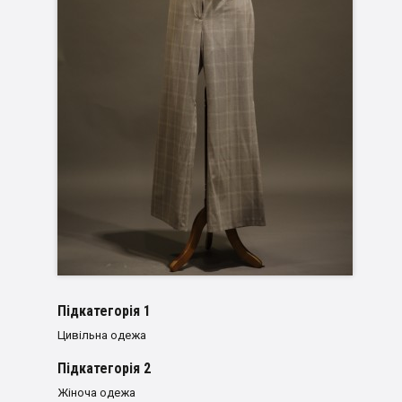
Пiдкатегорiя 1
Цивільна одежа
Пiдкатегорiя 2
Жіноча одежа