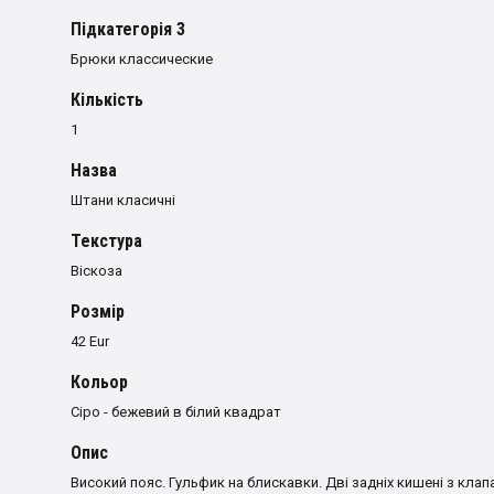
Пiдкатегорiя 3
Брюки классические
Кількість
1
Назва
Штани класичні
Текстура
Віскоза
Розмiр
42 Eur
Кольор
Сіро - бежевий в білий квадрат
Опис
Високий пояс. Гульфик на блискавки. Дві задніх кишені з клап