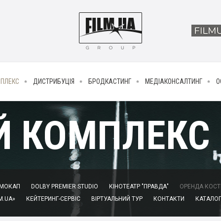
МПЛЕКС
ДИСТРИБУЦІЯ
БРОДКАСТИНГ
МЕДІАКОНСАЛТИНГ
О
Й КОМПЛЕКС
МОКАП
DOLBY PREMIER STUDIO
КІНОТЕАТР "ПРАВДА"
ОРЕНДА КОСТЮ
M.UA»
КЕЙТЕРИНГ-СЕРВІС
ВІРТУАЛЬНИЙ ТУР
КОНТАКТИ
КАТАЛОГ