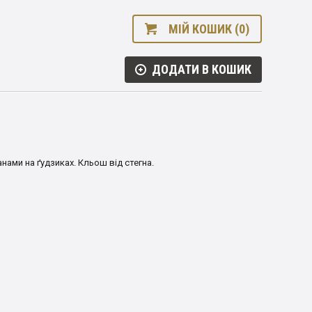
МІЙ КОШИК (0)
ДОДАТИ В КОШИК
анами на ґудзиках. Кльош від стегна.