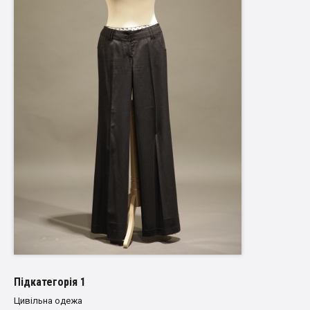
Пiдкатегорiя 1
Цивільна одежа