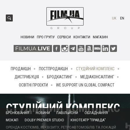
UK
EN
НОВИНИ
ПРО ГРУПУ
СЕРВІСИ
КОНТАКТИ
МАГАЗИН
ПРОДАКШН
ПОСТПРОДАКШН
СТУДІЙНИЙ КОМПЛЕКС
ДИСТРИБУЦІЯ
БРОДКАСТИНГ
МЕДІАКОНСАЛТИНГ
ОСВІТНІ ПРОЕКТИ
WE SUPPORT UN GLOBAL COMPACT
СТУДІЙНИЙ КОМПЛЕКС
БРОНЮВАННЯ
НОВИНИ
ПАВІЛЬЙОНИ
ОБЛАДНАННЯ
МОКАП
DOLBY PREMIER STUDIO
КІНОТЕАТР "ПРАВДА"
ОРЕНДА КОСТЮМІВ, РЕКВІЗИТУ, РЕТРОАВТОМОБІЛІВ ТА ЛОКАЦІЙ