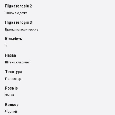
Пiдкатегорiя 2
Жіноча одежа
Пiдкатегорiя 3
Брюки классические
Кількість
1
Назва
Штани класичні
Текстура
Поліестер
Розмiр
36 Eur
Кольор
Чорний