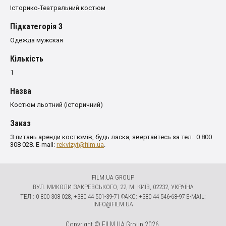
Історико-Театральний костюм
Пiдкатегорiя 3
Одежда мужская
Кількість
1
Назва
Костюм льотний (історичний)
Заказ
З питань аренди костюмів, будь ласка, звертайтесь за тел.: 0 800
308 028. E-mail:
rekvizyt@film.ua
.
FILM.UA GROUP
ВУЛ. МИКОЛИ ЗАКРЕВСЬКОГО, 22, М. КИЇВ, 02232, УКРАЇНА
ТЕЛ.: 0 800 308 028, +380 44 501-39-71 ФАКС: +380 44 546-68-97 E-MAIL:
INFO@FILM.UA
Copyright © FILM.UA Group 2026.