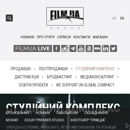
UK
EN
НОВИНИ
ПРО ГРУПУ
СЕРВІСИ
КОНТАКТИ
МАГАЗИН
ПРОДАКШН
ПОСТПРОДАКШН
СТУДІЙНИЙ КОМПЛЕКС
ДИСТРИБУЦІЯ
БРОДКАСТИНГ
МЕДІАКОНСАЛТИНГ
ОСВІТНІ ПРОЕКТИ
WE SUPPORT UN GLOBAL COMPACT
СТУДІЙНИЙ КОМПЛЕКС
БРОНЮВАННЯ
НОВИНИ
ПАВІЛЬЙОНИ
ОБЛАДНАННЯ
МОКАП
DOLBY PREMIER STUDIO
КІНОТЕАТР "ПРАВДА"
ОРЕНДА КОСТЮМІВ, РЕКВІЗИТУ, РЕТРОАВТОМОБІЛІВ ТА ЛОКАЦІЙ