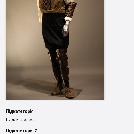
Пiдкатегорiя 1
Цивільна одежа
Пiдкатегорiя 2