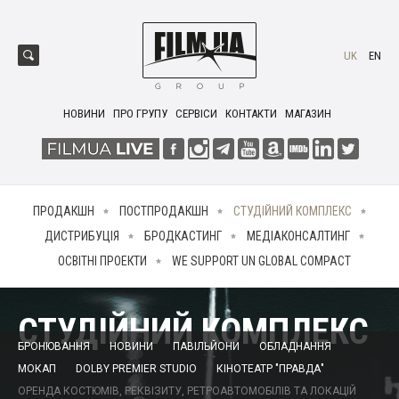
UK
EN
НОВИНИ
ПРО ГРУПУ
СЕРВІСИ
КОНТАКТИ
МАГАЗИН
ПРОДАКШН
ПОСТПРОДАКШН
СТУДІЙНИЙ КОМПЛЕКС
ДИСТРИБУЦІЯ
БРОДКАСТИНГ
МЕДІАКОНСАЛТИНГ
ОСВІТНІ ПРОЕКТИ
WE SUPPORT UN GLOBAL COMPACT
СТУДІЙНИЙ КОМПЛЕКС
БРОНЮВАННЯ
НОВИНИ
ПАВІЛЬЙОНИ
ОБЛАДНАННЯ
МОКАП
DOLBY PREMIER STUDIO
КІНОТЕАТР "ПРАВДА"
ОРЕНДА КОСТЮМІВ, РЕКВІЗИТУ, РЕТРОАВТОМОБІЛІВ ТА ЛОКАЦІЙ