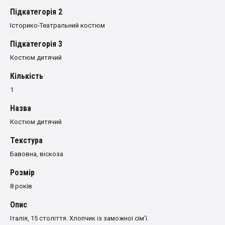
Пiдкатегорiя 2
Історико-Театральний костюм
Пiдкатегорiя 3
Костюм дитячий
Кількість
1
Назва
Костюм дитячий
Текстура
Бавовна, віскоза
Розмiр
8 років
Опис
Італія
,
15
століття
.
Хлопчик
із заможної
сім'ї
.