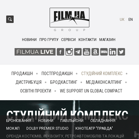
UK
EN
НОВИНИ
ПРО ГРУПУ
СЕРВІСИ
КОНТАКТИ
МАГАЗИН
ПРОДАКШН
ПОСТПРОДАКШН
СТУДІЙНИЙ КОМПЛЕКС
ДИСТРИБУЦІЯ
БРОДКАСТИНГ
МЕДІАКОНСАЛТИНГ
ОСВІТНІ ПРОЕКТИ
WE SUPPORT UN GLOBAL COMPACT
СТУДІЙНИЙ КОМПЛЕКС
БРОНЮВАННЯ
НОВИНИ
ПАВІЛЬЙОНИ
ОБЛАДНАННЯ
МОКАП
DOLBY PREMIER STUDIO
КІНОТЕАТР "ПРАВДА"
ОРЕНДА КОСТЮМІВ, РЕКВІЗИТУ, РЕТРОАВТОМОБІЛІВ ТА ЛОКАЦІЙ