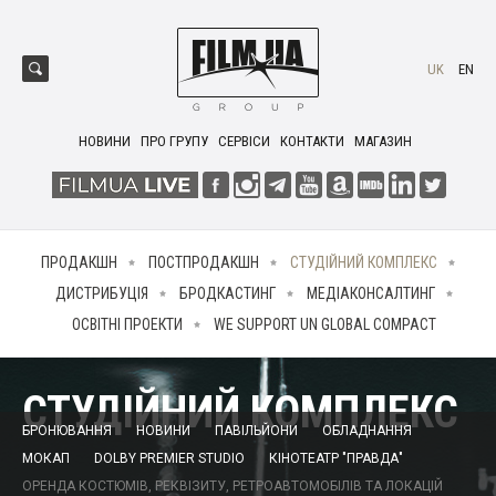
UK
EN
НОВИНИ
ПРО ГРУПУ
СЕРВІСИ
КОНТАКТИ
МАГАЗИН
ПРОДАКШН
ПОСТПРОДАКШН
СТУДІЙНИЙ КОМПЛЕКС
ДИСТРИБУЦІЯ
БРОДКАСТИНГ
МЕДІАКОНСАЛТИНГ
ОСВІТНІ ПРОЕКТИ
WE SUPPORT UN GLOBAL COMPACT
СТУДІЙНИЙ КОМПЛЕКС
БРОНЮВАННЯ
НОВИНИ
ПАВІЛЬЙОНИ
ОБЛАДНАННЯ
МОКАП
DOLBY PREMIER STUDIO
КІНОТЕАТР "ПРАВДА"
ОРЕНДА КОСТЮМІВ, РЕКВІЗИТУ, РЕТРОАВТОМОБІЛІВ ТА ЛОКАЦІЙ