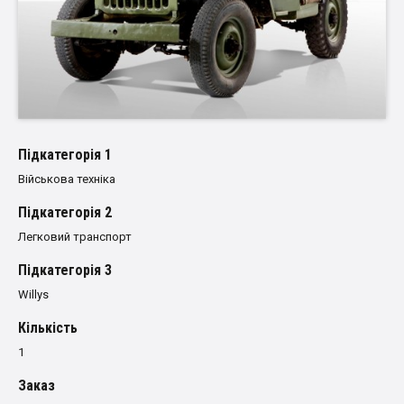
Пiдкатегорiя 1
Військова техніка
Пiдкатегорiя 2
Легковий транспорт
Пiдкатегорiя 3
Willys
Кількість
1
Заказ