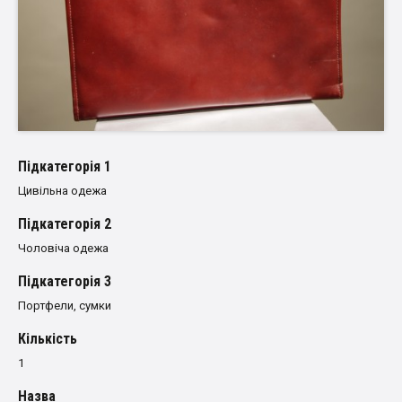
Пiдкатегорiя 1
Цивільна одежа
Пiдкатегорiя 2
Чоловіча одежа
Пiдкатегорiя 3
Портфели, сумки
Кількість
1
Назва