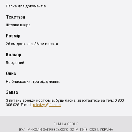
Папка для документів
Текстура
Штучна шкіра
Розмiр
26 см довжина, 36 см висота
Кольор
Бордовий
Опис
На блискавки. три відділення.
Заказ
З питань аренди костюмів, будь ласка, звертайтесь за тел.: 0 800
308 028. E-mail:
rekvizyt@film.ua
.
FILM.UA GROUP
ВУЛ. МИКОЛИ ЗАКРЕВСЬКОГО, 22, М. КИЇВ, 02232, УКРАЇНА