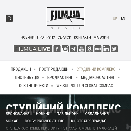
UK
EN
НОВИНИ
ПРО ГРУПУ
СЕРВІСИ
КОНТАКТИ
МАГАЗИН
ПРОДАКШН
ПОСТПРОДАКШН
СТУДІЙНИЙ КОМПЛЕКС
ДИСТРИБУЦІЯ
БРОДКАСТИНГ
МЕДІАКОНСАЛТИНГ
ОСВІТНІ ПРОЕКТИ
WE SUPPORT UN GLOBAL COMPACT
СТУДІЙНИЙ КОМПЛЕКС
БРОНЮВАННЯ
НОВИНИ
ПАВІЛЬЙОНИ
ОБЛАДНАННЯ
МОКАП
DOLBY PREMIER STUDIO
КІНОТЕАТР "ПРАВДА"
ОРЕНДА КОСТЮМІВ, РЕКВІЗИТУ, РЕТРОАВТОМОБІЛІВ ТА ЛОКАЦІЙ