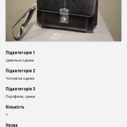
Пiдкатегорiя 1
Цивільна одежа
Пiдкатегорiя 2
Чоловіча одежа
Пiдкатегорiя 3
Портфели, сумки
Кількість
1
Назва