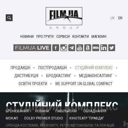
UK
EN
НОВИНИ
ПРО ГРУПУ
СЕРВІСИ
КОНТАКТИ
МАГАЗИН
ПРОДАКШН
ПОСТПРОДАКШН
СТУДІЙНИЙ КОМПЛЕКС
ДИСТРИБУЦІЯ
БРОДКАСТИНГ
МЕДІАКОНСАЛТИНГ
ОСВІТНІ ПРОЕКТИ
WE SUPPORT UN GLOBAL COMPACT
СТУДІЙНИЙ КОМПЛЕКС
БРОНЮВАННЯ
НОВИНИ
ПАВІЛЬЙОНИ
ОБЛАДНАННЯ
МОКАП
DOLBY PREMIER STUDIO
КІНОТЕАТР "ПРАВДА"
ОРЕНДА КОСТЮМІВ, РЕКВІЗИТУ, РЕТРОАВТОМОБІЛІВ ТА ЛОКАЦІЙ