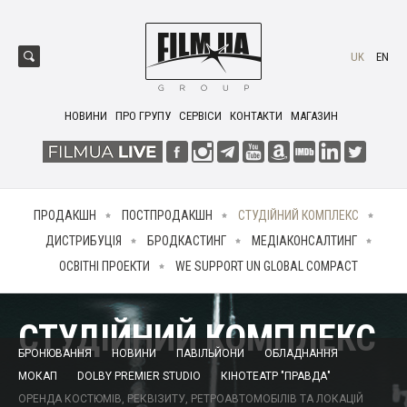
UK
EN
НОВИНИ
ПРО ГРУПУ
СЕРВІСИ
КОНТАКТИ
МАГАЗИН
ПРОДАКШН
ПОСТПРОДАКШН
СТУДІЙНИЙ КОМПЛЕКС
ДИСТРИБУЦІЯ
БРОДКАСТИНГ
МЕДІАКОНСАЛТИНГ
ОСВІТНІ ПРОЕКТИ
WE SUPPORT UN GLOBAL COMPACT
СТУДІЙНИЙ КОМПЛЕКС
БРОНЮВАННЯ
НОВИНИ
ПАВІЛЬЙОНИ
ОБЛАДНАННЯ
МОКАП
DOLBY PREMIER STUDIO
КІНОТЕАТР "ПРАВДА"
ОРЕНДА КОСТЮМІВ, РЕКВІЗИТУ, РЕТРОАВТОМОБІЛІВ ТА ЛОКАЦІЙ