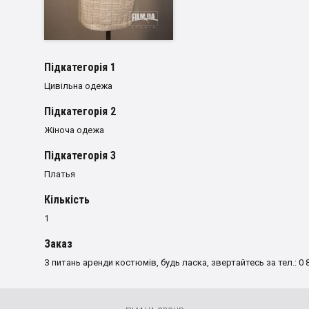
Пiдкатегорiя 1
Цивільна одежа
Пiдкатегорiя 2
Жіноча одежа
Пiдкатегорiя 3
Платья
Кількість
1
Заказ
З питань аренди костюмів, будь ласка, звертайтесь за тел.: 0 8