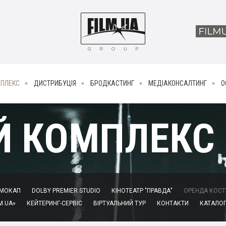
МПЛЕКС
ДИСТРИБУЦІЯ
БРОДКАСТИНГ
МЕДІАКОНСАЛТИНГ
О
Й КОМПЛЕКС
МОКАП
DOLBY PREMIER STUDIO
КІНОТЕАТР "ПРАВДА"
ОРЕНДА КОСТЮ
M.UA»
КЕЙТЕРИНГ-СЕРВІС
ВІРТУАЛЬНИЙ ТУР
КОНТАКТИ
КАТАЛОГ