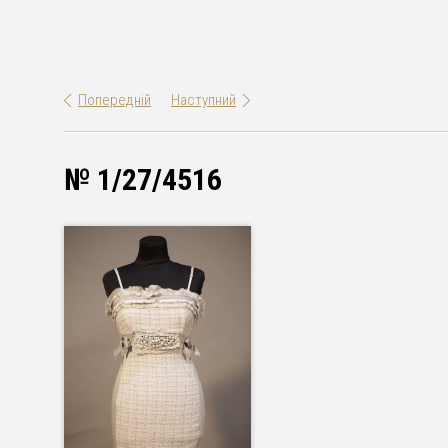
Попередній
Наступний
№ 1/27/4516