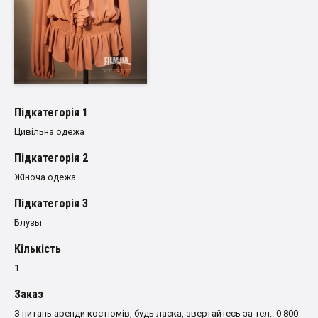
Пiдкатегорiя 1
Цивільна одежа
Пiдкатегорiя 2
Жіноча одежа
Пiдкатегорiя 3
Блузы
Кількість
1
Заказ
З питань аренди костюмів, будь ласка, звертайтесь за тел.: 0 800