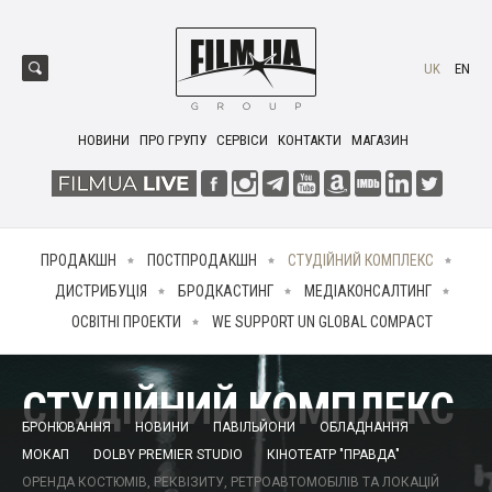
UK
EN
НОВИНИ
ПРО ГРУПУ
СЕРВІСИ
КОНТАКТИ
МАГАЗИН
ПРОДАКШН
ПОСТПРОДАКШН
СТУДІЙНИЙ КОМПЛЕКС
ДИСТРИБУЦІЯ
БРОДКАСТИНГ
МЕДІАКОНСАЛТИНГ
ОСВІТНІ ПРОЕКТИ
WE SUPPORT UN GLOBAL COMPACT
СТУДІЙНИЙ КОМПЛЕКС
БРОНЮВАННЯ
НОВИНИ
ПАВІЛЬЙОНИ
ОБЛАДНАННЯ
МОКАП
DOLBY PREMIER STUDIO
КІНОТЕАТР "ПРАВДА"
ОРЕНДА КОСТЮМІВ, РЕКВІЗИТУ, РЕТРОАВТОМОБІЛІВ ТА ЛОКАЦІЙ