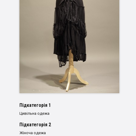
Пiдкатегорiя 1
Цивільна одежа
Пiдкатегорiя 2
Жіноча одежа