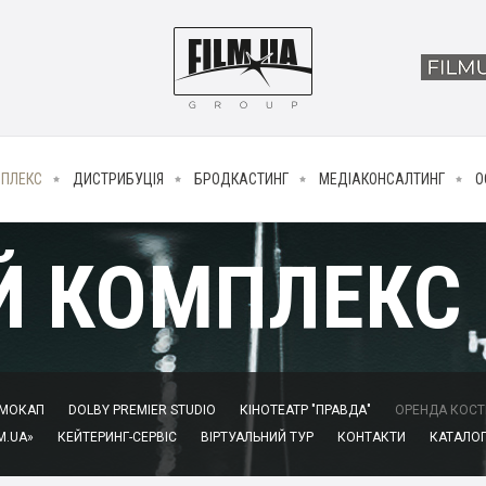
МПЛЕКС
ДИСТРИБУЦІЯ
БРОДКАСТИНГ
МЕДІАКОНСАЛТИНГ
О
Й КОМПЛЕКС
МОКАП
DOLBY PREMIER STUDIO
КІНОТЕАТР "ПРАВДА"
ОРЕНДА КОСТЮ
M.UA»
КЕЙТЕРИНГ-СЕРВІС
ВІРТУАЛЬНИЙ ТУР
КОНТАКТИ
КАТАЛОГ