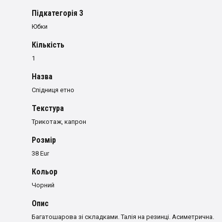
Пiдкатегорiя 3
Юбки
Кількість
1
Назва
Спідниця етно
Текстура
Трикотаж, капрон
Розмiр
38 Eur
Кольор
Чорний
Опис
Багатошарова зі складками. Талія на резинці. Асиметрична.