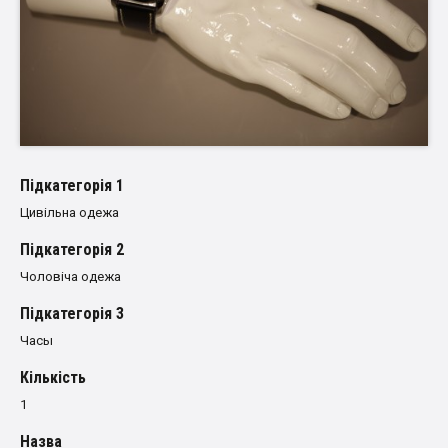
Пiдкатегорiя 1
Цивільна одежа
Пiдкатегорiя 2
Чоловіча одежа
Пiдкатегорiя 3
Часы
Кількість
1
Назва