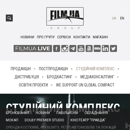
UK
EN
НОВИНИ
ПРО ГРУПУ
СЕРВІСИ
КОНТАКТИ
МАГАЗИН
ПРОДАКШН
ПОСТПРОДАКШН
СТУДІЙНИЙ КОМПЛЕКС
ДИСТРИБУЦІЯ
БРОДКАСТИНГ
МЕДІАКОНСАЛТИНГ
ОСВІТНІ ПРОЕКТИ
WE SUPPORT UN GLOBAL COMPACT
СТУДІЙНИЙ КОМПЛЕКС
БРОНЮВАННЯ
НОВИНИ
ПАВІЛЬЙОНИ
ОБЛАДНАННЯ
МОКАП
DOLBY PREMIER STUDIO
КІНОТЕАТР "ПРАВДА"
ОРЕНДА КОСТЮМІВ, РЕКВІЗИТУ, РЕТРОАВТОМОБІЛІВ ТА ЛОКАЦІЙ