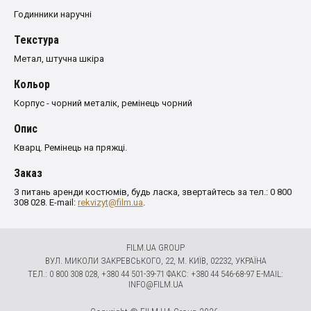
Годинники наручні
Текстура
Метал, штучна шкіра
Кольор
Корпус - чорний металік, ремінець чорний
Опис
Кварц. Ремінець на пряжці.
Заказ
З питань аренди костюмів, будь ласка, звертайтесь за тел.: 0 800
308 028. E-mail:
rekvizyt@film.ua
.
FILM.UA GROUP
ВУЛ. МИКОЛИ ЗАКРЕВСЬКОГО, 22, М. КИЇВ, 02232, УКРАЇНА
ТЕЛ.: 0 800 308 028, +380 44 501-39-71 ФАКС: +380 44 546-68-97 E-MAIL:
INFO@FILM.UA