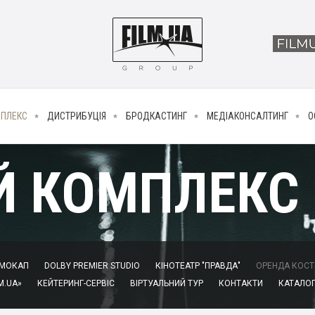
МПЛЕКС
ДИСТРИБУЦІЯ
БРОДКАСТИНГ
МЕДІАКОНСАЛТИНГ
О
Й КОМПЛЕКС
МОКАП
DOLBY PREMIER STUDIO
КІНОТЕАТР "ПРАВДА"
ОРЕНДА КОСТЮ
M.UA»
КЕЙТЕРИНГ-СЕРВІС
ВІРТУАЛЬНИЙ ТУР
КОНТАКТИ
КАТАЛОГ