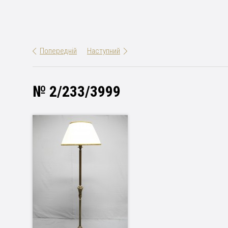
Попередній
Наступний
№ 2/233/3999