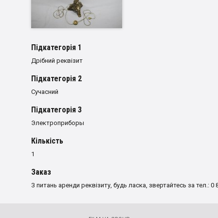
Пiдкатегорiя 1
Дрібний реквізит
Пiдкатегорiя 2
Сучасний
Пiдкатегорiя 3
Электроприборы
Кількість
1
Заказ
З питань аренди реквізиту, будь ласка, звертайтесь за тел.: 0 8