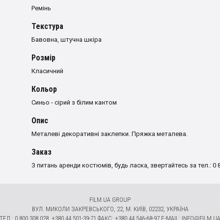
Ремінь
Текстура
Бавовна, штучна шкіра
Розмiр
Класичний
Кольор
Синьо - сірий з білим кантом
Опис
Металеві декоративні заклепки. Пряжка металева.
Заказ
З питань аренди костюмів, будь ласка, звертайтесь за тел.: 0 8
FILM.UA GROUP
ВУЛ. МИКОЛИ ЗАКРЕВСЬКОГО, 22, М. КИЇВ, 02232, УКРАЇНА
ТЕЛ.: 0 800 308 028, +380 44 501-39-71 ФАКС: +380 44 546-68-97 E-MAIL:
INFO@FILM.U