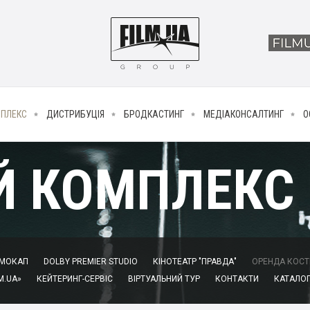
МПЛЕКС
ДИСТРИБУЦІЯ
БРОДКАСТИНГ
МЕДІАКОНСАЛТИНГ
О
Й КОМПЛЕКС
МОКАП
DOLBY PREMIER STUDIO
КІНОТЕАТР "ПРАВДА"
ОРЕНДА КОСТЮ
M.UA»
КЕЙТЕРИНГ-СЕРВІС
ВІРТУАЛЬНИЙ ТУР
КОНТАКТИ
КАТАЛОГ