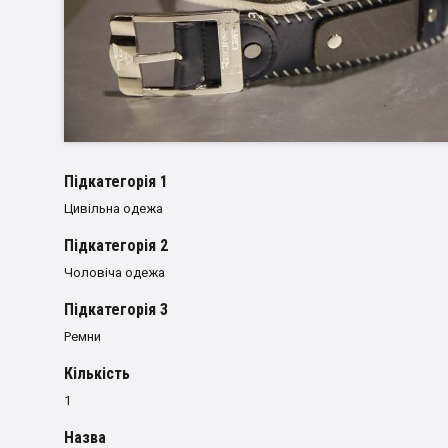
Пiдкатегорiя 1
Цивільна одежа
Пiдкатегорiя 2
Чоловіча одежа
Пiдкатегорiя 3
Ремни
Кількість
1
Назва