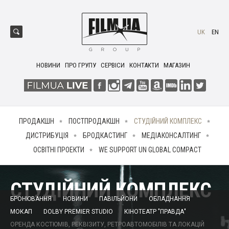
UK
EN
НОВИНИ
ПРО ГРУПУ
СЕРВІСИ
КОНТАКТИ
МАГАЗИН
ПРОДАКШН
ПОСТПРОДАКШН
СТУДІЙНИЙ КОМПЛЕКС
ДИСТРИБУЦІЯ
БРОДКАСТИНГ
МЕДІАКОНСАЛТИНГ
ОСВІТНІ ПРОЕКТИ
WE SUPPORT UN GLOBAL COMPACT
СТУДІЙНИЙ КОМПЛЕКС
БРОНЮВАННЯ
НОВИНИ
ПАВІЛЬЙОНИ
ОБЛАДНАННЯ
МОКАП
DOLBY PREMIER STUDIO
КІНОТЕАТР "ПРАВДА"
ОРЕНДА КОСТЮМІВ, РЕКВІЗИТУ, РЕТРОАВТОМОБІЛІВ ТА ЛОКАЦІЙ