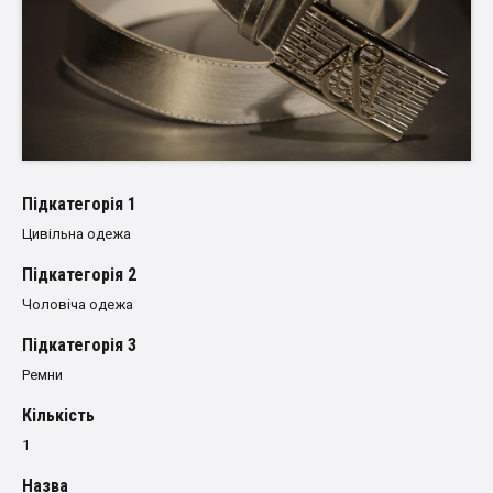
Пiдкатегорiя 1
Цивільна одежа
Пiдкатегорiя 2
Чоловіча одежа
Пiдкатегорiя 3
Ремни
Кількість
1
Назва