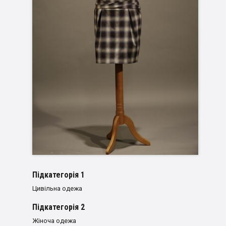
Пiдкатегорiя 1
Цивільна одежа
Пiдкатегорiя 2
Жіноча одежа