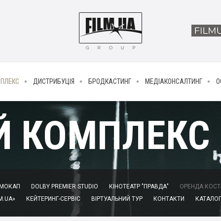
МПЛЕКС
ДИСТРИБУЦІЯ
БРОДКАСТИНГ
МЕДІАКОНСАЛТИНГ
О
Й КОМПЛЕКС
МОКАП
DOLBY PREMIER STUDIO
КІНОТЕАТР "ПРАВДА"
ОРЕНДА КОСТЮ
M.UA»
КЕЙТЕРИНГ-СЕРВІС
ВІРТУАЛЬНИЙ ТУР
КОНТАКТИ
КАТАЛОГ