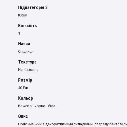
Пiдкатегорiя 3
Юбки
Кількість
1
Назва
Спідниця
Текстура
Напіввовна
Розмiр
40 Eur
Кольор
Бежево - чорно - біла
Опис
Пояс низький з декоративними складками, спереду бантові ск