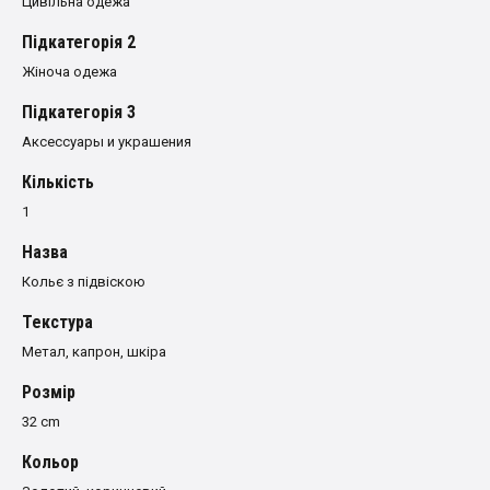
Цивільна одежа
Пiдкатегорiя 2
Жіноча одежа
Пiдкатегорiя 3
Аксессуары и украшения
Кількість
1
Назва
Кольє з підвіскою
Текстура
Метал, капрон, шкіра
Розмiр
32 cm
Кольор