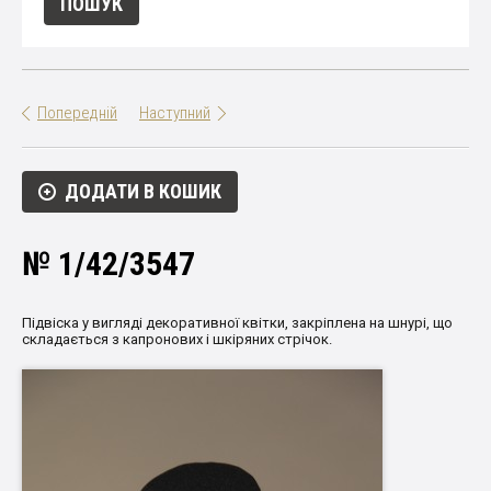
Попередній
Наступний
ДОДАТИ В КОШИК
№ 1/42/3547
Підвіска
у вигляді
декоративної квітки
,
закріплена
на
шнурі
,
що
складається
з
капронових
і
шкіряних
стрічок
.