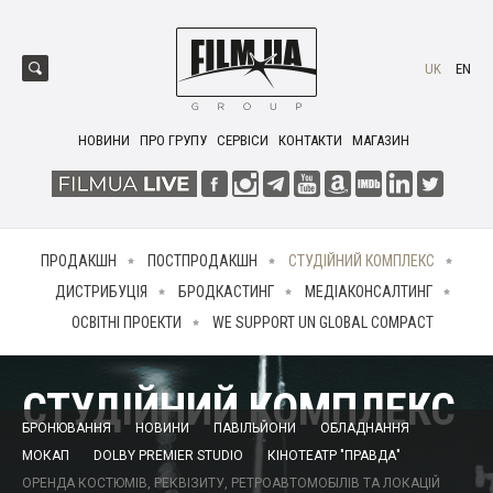
UK
EN
НОВИНИ
ПРО ГРУПУ
СЕРВІСИ
КОНТАКТИ
МАГАЗИН
ПРОДАКШН
ПОСТПРОДАКШН
СТУДІЙНИЙ КОМПЛЕКС
ДИСТРИБУЦІЯ
БРОДКАСТИНГ
МЕДІАКОНСАЛТИНГ
ОСВІТНІ ПРОЕКТИ
WE SUPPORT UN GLOBAL COMPACT
СТУДІЙНИЙ КОМПЛЕКС
БРОНЮВАННЯ
НОВИНИ
ПАВІЛЬЙОНИ
ОБЛАДНАННЯ
МОКАП
DOLBY PREMIER STUDIO
КІНОТЕАТР "ПРАВДА"
ОРЕНДА КОСТЮМІВ, РЕКВІЗИТУ, РЕТРОАВТОМОБІЛІВ ТА ЛОКАЦІЙ