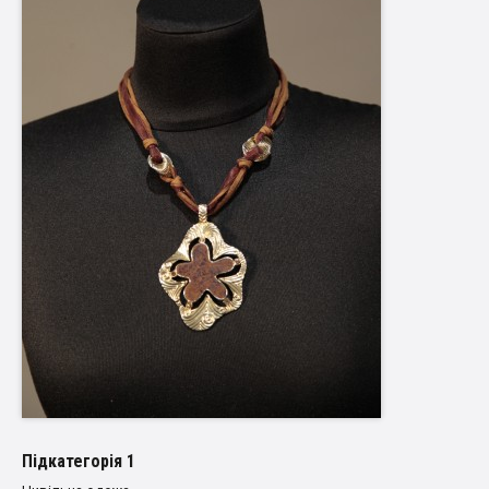
Пiдкатегорiя 1