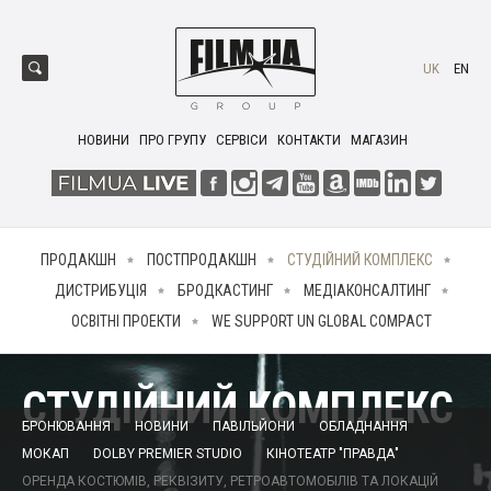
UK
EN
НОВИНИ
ПРО ГРУПУ
СЕРВІСИ
КОНТАКТИ
МАГАЗИН
ПРОДАКШН
ПОСТПРОДАКШН
СТУДІЙНИЙ КОМПЛЕКС
ДИСТРИБУЦІЯ
БРОДКАСТИНГ
МЕДІАКОНСАЛТИНГ
ОСВІТНІ ПРОЕКТИ
WE SUPPORT UN GLOBAL COMPACT
СТУДІЙНИЙ КОМПЛЕКС
БРОНЮВАННЯ
НОВИНИ
ПАВІЛЬЙОНИ
ОБЛАДНАННЯ
МОКАП
DOLBY PREMIER STUDIO
КІНОТЕАТР "ПРАВДА"
ОРЕНДА КОСТЮМІВ, РЕКВІЗИТУ, РЕТРОАВТОМОБІЛІВ ТА ЛОКАЦІЙ