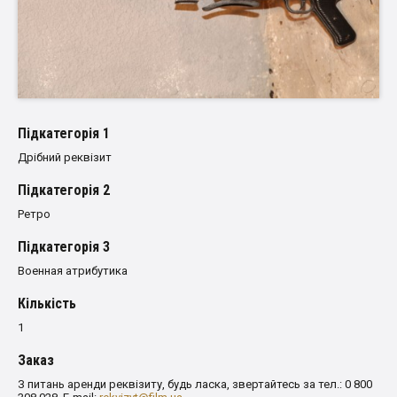
Пiдкатегорiя 1
Дрібний реквізит
Пiдкатегорiя 2
Ретро
Пiдкатегорiя 3
Военная атрибутика
Кількість
1
Заказ
З питань аренди реквізиту, будь ласка, звертайтесь за тел.: 0 800