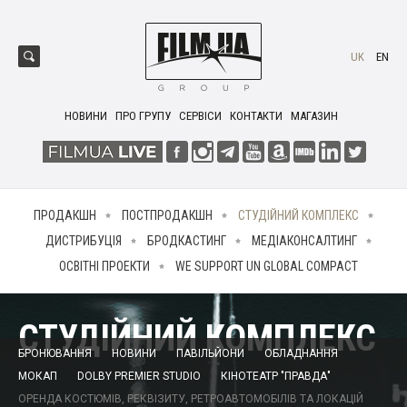
UK
EN
НОВИНИ
ПРО ГРУПУ
СЕРВІСИ
КОНТАКТИ
МАГАЗИН
ПРОДАКШН
ПОСТПРОДАКШН
СТУДІЙНИЙ КОМПЛЕКС
ДИСТРИБУЦІЯ
БРОДКАСТИНГ
МЕДІАКОНСАЛТИНГ
ОСВІТНІ ПРОЕКТИ
WE SUPPORT UN GLOBAL COMPACT
СТУДІЙНИЙ КОМПЛЕКС
БРОНЮВАННЯ
НОВИНИ
ПАВІЛЬЙОНИ
ОБЛАДНАННЯ
МОКАП
DOLBY PREMIER STUDIO
КІНОТЕАТР "ПРАВДА"
ОРЕНДА КОСТЮМІВ, РЕКВІЗИТУ, РЕТРОАВТОМОБІЛІВ ТА ЛОКАЦІЙ