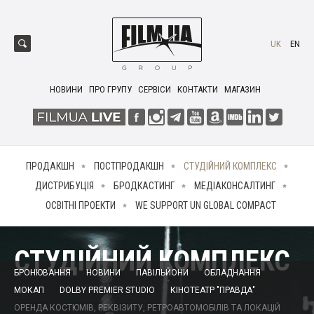
UK
EN
НОВИНИ
ПРО ГРУПУ
СЕРВІСИ
КОНТАКТИ
МАГАЗИН
ПРОДАКШН
ПОСТПРОДАКШН
СТУДІЙНИЙ КОМПЛЕКС
ДИСТРИБУЦІЯ
БРОДКАСТИНГ
МЕДІАКОНСАЛТИНГ
ОСВІТНІ ПРОЕКТИ
WE SUPPORT UN GLOBAL COMPACT
СТУДІЙНИЙ КОМПЛЕКС
БРОНЮВАННЯ
НОВИНИ
ПАВІЛЬЙОНИ
ОБЛАДНАННЯ
МОКАП
DOLBY PREMIER STUDIO
КІНОТЕАТР "ПРАВДА"
ОРЕНДА КОСТЮМІВ, РЕКВІЗИТУ, РЕТРОАВТОМОБІЛІВ ТА ЛОКАЦІЙ