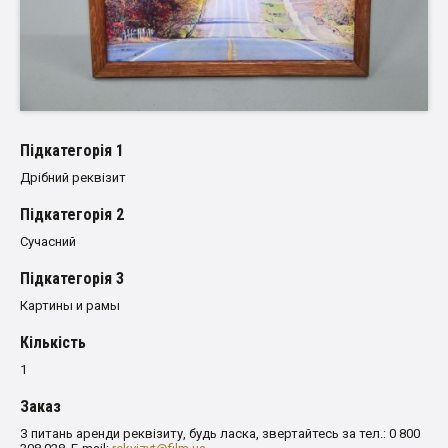
Пiдкатегорiя 1
Дрібний реквізит
Пiдкатегорiя 2
Сучасний
Пiдкатегорiя 3
Картины и рамы
Кількість
1
Заказ
З питань аренди реквізиту, будь ласка, звертайтесь за тел.: 0 800