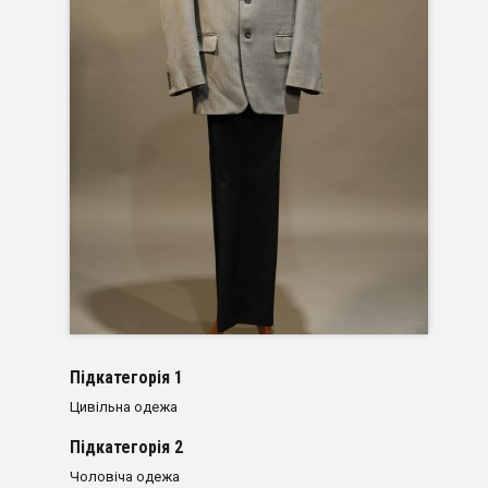
Пiдкатегорiя 1
Цивільна одежа
Пiдкатегорiя 2
Чоловіча одежа