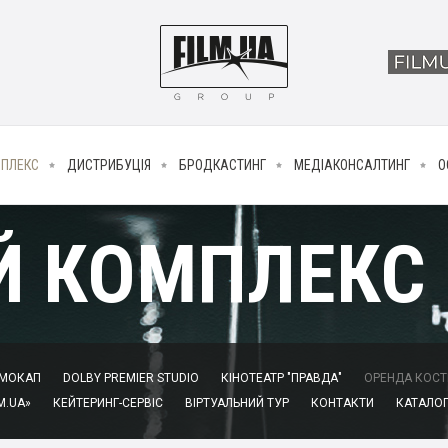
МПЛЕКС
ДИСТРИБУЦІЯ
БРОДКАСТИНГ
МЕДІАКОНСАЛТИНГ
О
Й КОМПЛЕКС
МОКАП
DOLBY PREMIER STUDIO
КІНОТЕАТР "ПРАВДА"
ОРЕНДА КОСТЮ
M.UA»
КЕЙТЕРИНГ-СЕРВІС
ВІРТУАЛЬНИЙ ТУР
КОНТАКТИ
КАТАЛОГ