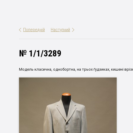
Попередній
Наступний
№ 1/1/3289
Модель класична, однобортна, на трьох ґудзиках, кишені врізн