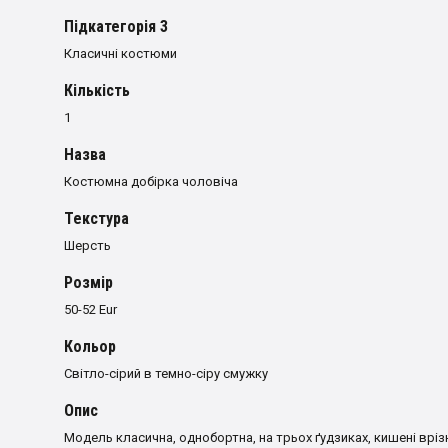
Пiдкатегорiя 3
Класичні костюми
Кількість
1
Назва
Костюмна добірка чоловіча
Текстура
Шерсть
Розмiр
50-52 Eur
Кольор
Світло-сірий в темно-сіру смужку
Опис
Модель класична, однобортна, на трьох ґудзиках, кишені врізн