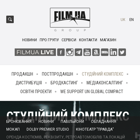
UK
EN
НОВИНИ
ПРО ГРУПУ
СЕРВІСИ
КОНТАКТИ
МАГАЗИН
ПРОДАКШН
ПОСТПРОДАКШН
СТУДІЙНИЙ КОМПЛЕКС
ДИСТРИБУЦІЯ
БРОДКАСТИНГ
МЕДІАКОНСАЛТИНГ
ОСВІТНІ ПРОЕКТИ
WE SUPPORT UN GLOBAL COMPACT
СТУДІЙНИЙ КОМПЛЕКС
БРОНЮВАННЯ
НОВИНИ
ПАВІЛЬЙОНИ
ОБЛАДНАННЯ
МОКАП
DOLBY PREMIER STUDIO
КІНОТЕАТР "ПРАВДА"
ОРЕНДА КОСТЮМІВ, РЕКВІЗИТУ, РЕТРОАВТОМОБІЛІВ ТА ЛОКАЦІЙ