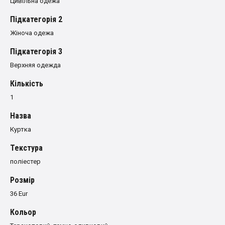
Цивільна одежа
Пiдкатегорiя 2
Жіноча одежа
Пiдкатегорiя 3
Верхняя одежда
Кількість
1
Назва
Куртка
Текстура
поліестер
Розмiр
36 Eur
Кольор