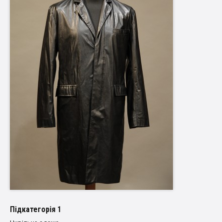
Пiдкатегорiя 1