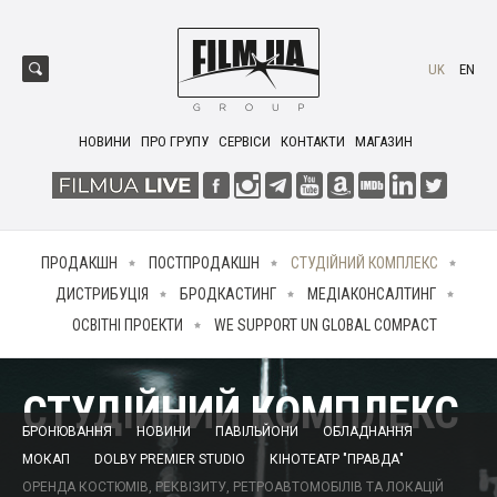
UK
EN
НОВИНИ
ПРО ГРУПУ
СЕРВІСИ
КОНТАКТИ
МАГАЗИН
ПРОДАКШН
ПОСТПРОДАКШН
СТУДІЙНИЙ КОМПЛЕКС
ДИСТРИБУЦІЯ
БРОДКАСТИНГ
МЕДІАКОНСАЛТИНГ
ОСВІТНІ ПРОЕКТИ
WE SUPPORT UN GLOBAL COMPACT
СТУДІЙНИЙ КОМПЛЕКС
БРОНЮВАННЯ
НОВИНИ
ПАВІЛЬЙОНИ
ОБЛАДНАННЯ
МОКАП
DOLBY PREMIER STUDIO
КІНОТЕАТР "ПРАВДА"
ОРЕНДА КОСТЮМІВ, РЕКВІЗИТУ, РЕТРОАВТОМОБІЛІВ ТА ЛОКАЦІЙ