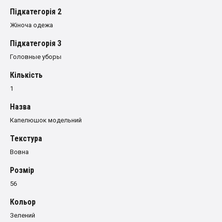
Пiдкатегорiя 2
Жіноча одежа
Пiдкатегорiя 3
Головные уборы
Кількість
1
Назва
Капелюшок модельний
Текстура
Вовна
Розмiр
56
Кольор
Зелений