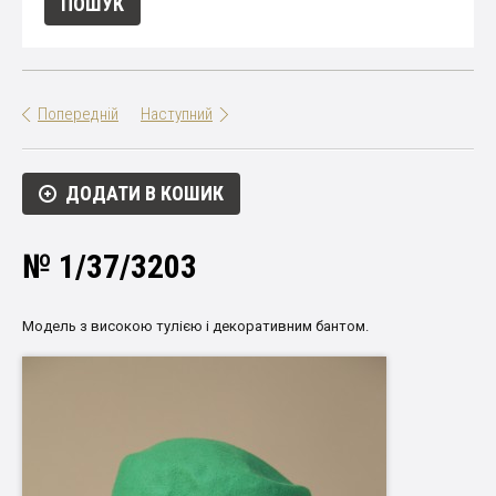
Попередній
Наступний
ДОДАТИ В КОШИК
№ 1/37/3203
Модель
з
високою
тулією
і
декоративним
бантом
.