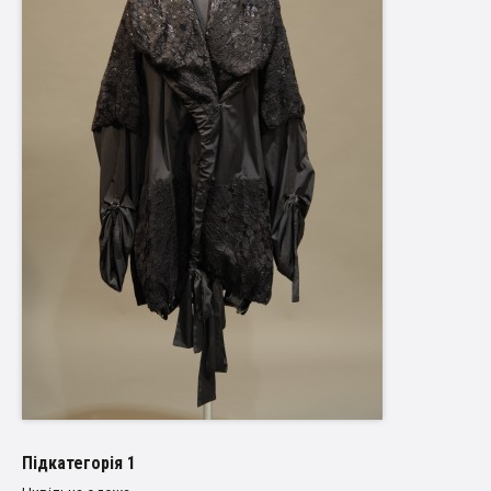
Пiдкатегорiя 1