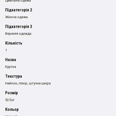
Цивільна одежа
Пiдкатегорiя 2
Жіноча одежа
Пiдкатегорiя 3
Верхняя одежда
Кількість
1
Назва
Куртка
Текстура
Нейлон, гіпюр, штучна шкіра
Розмiр
52 Eur
Кольор