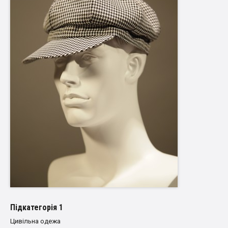
Пiдкатегорiя 1
Цивільна одежа