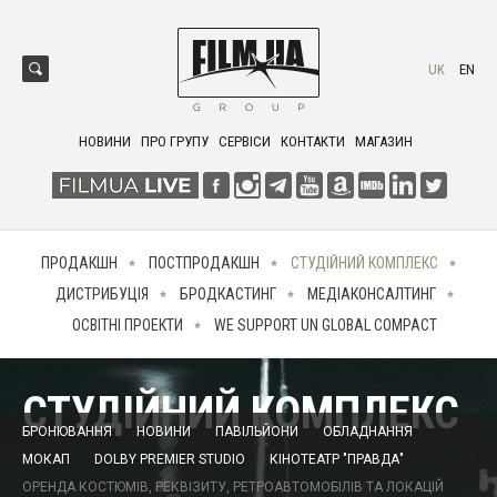
UK
EN
НОВИНИ
ПРО ГРУПУ
СЕРВІСИ
КОНТАКТИ
МАГАЗИН
ПРОДАКШН
ПОСТПРОДАКШН
СТУДІЙНИЙ КОМПЛЕКС
ДИСТРИБУЦІЯ
БРОДКАСТИНГ
МЕДІАКОНСАЛТИНГ
ОСВІТНІ ПРОЕКТИ
WE SUPPORT UN GLOBAL COMPACT
СТУДІЙНИЙ КОМПЛЕКС
БРОНЮВАННЯ
НОВИНИ
ПАВІЛЬЙОНИ
ОБЛАДНАННЯ
МОКАП
DOLBY PREMIER STUDIO
КІНОТЕАТР "ПРАВДА"
ОРЕНДА КОСТЮМІВ, РЕКВІЗИТУ, РЕТРОАВТОМОБІЛІВ ТА ЛОКАЦІЙ