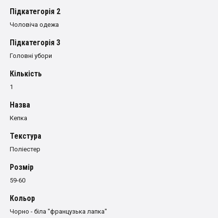
Пiдкатегорiя 2
Чоловіча одежа
Пiдкатегорiя 3
Головні убори
Кількість
1
Назва
Кепка
Текстура
Поліестер
Розмiр
59-60
Кольор
Чорно - біла "французька лапка"