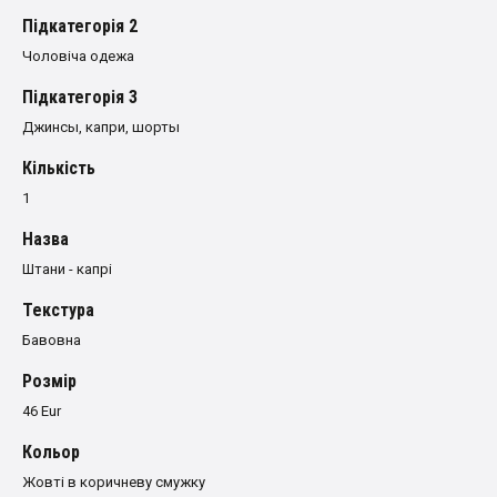
Пiдкатегорiя 2
Чоловіча одежа
Пiдкатегорiя 3
Джинсы, капри, шорты
Кількість
1
Назва
Штани - капрі
Текстура
Бавовна
Розмiр
46 Eur
Кольор
Жовті в коричневу смужку