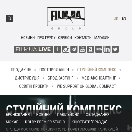
UK
EN
НОВИНИ
ПРО ГРУПУ
СЕРВІСИ
КОНТАКТИ
МАГАЗИН
ПРОДАКШН
ПОСТПРОДАКШН
СТУДІЙНИЙ КОМПЛЕКС
ДИСТРИБУЦІЯ
БРОДКАСТИНГ
МЕДІАКОНСАЛТИНГ
ОСВІТНІ ПРОЕКТИ
WE SUPPORT UN GLOBAL COMPACT
СТУДІЙНИЙ КОМПЛЕКС
БРОНЮВАННЯ
НОВИНИ
ПАВІЛЬЙОНИ
ОБЛАДНАННЯ
МОКАП
DOLBY PREMIER STUDIO
КІНОТЕАТР "ПРАВДА"
ОРЕНДА КОСТЮМІВ, РЕКВІЗИТУ, РЕТРОАВТОМОБІЛІВ ТА ЛОКАЦІЙ