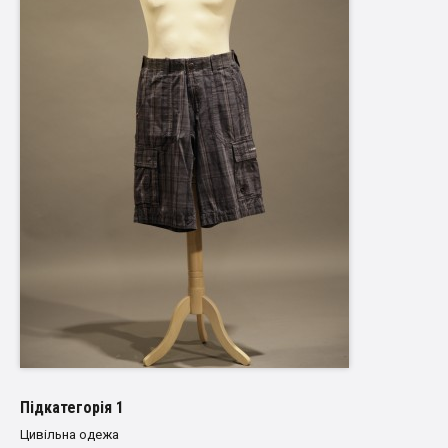
Пiдкатегорiя 1
Цивільна одежа