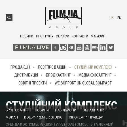
UK
EN
НОВИНИ
ПРО ГРУПУ
СЕРВІСИ
КОНТАКТИ
МАГАЗИН
ПРОДАКШН
ПОСТПРОДАКШН
СТУДІЙНИЙ КОМПЛЕКС
ДИСТРИБУЦІЯ
БРОДКАСТИНГ
МЕДІАКОНСАЛТИНГ
ОСВІТНІ ПРОЕКТИ
WE SUPPORT UN GLOBAL COMPACT
СТУДІЙНИЙ КОМПЛЕКС
БРОНЮВАННЯ
НОВИНИ
ПАВІЛЬЙОНИ
ОБЛАДНАННЯ
МОКАП
DOLBY PREMIER STUDIO
КІНОТЕАТР "ПРАВДА"
ОРЕНДА КОСТЮМІВ, РЕКВІЗИТУ, РЕТРОАВТОМОБІЛІВ ТА ЛОКАЦІЙ