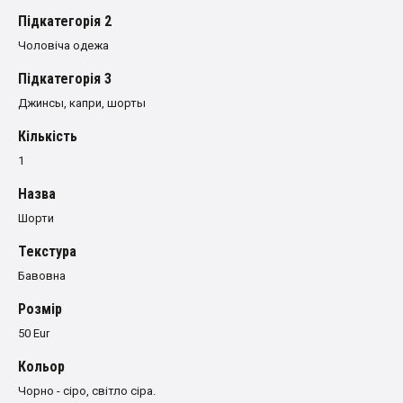
Пiдкатегорiя 2
Чоловіча одежа
Пiдкатегорiя 3
Джинсы, капри, шорты
Кількість
1
Назва
Шорти
Текстура
Бавовна
Розмiр
50 Eur
Кольор
Чорно - сіро, світло сіра.