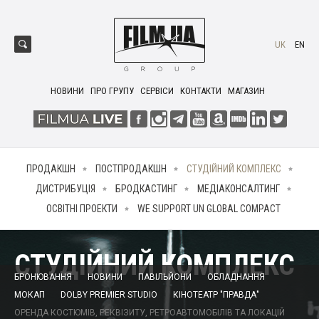
UK
EN
НОВИНИ
ПРО ГРУПУ
СЕРВІСИ
КОНТАКТИ
МАГАЗИН
ПРОДАКШН
ПОСТПРОДАКШН
СТУДІЙНИЙ КОМПЛЕКС
ДИСТРИБУЦІЯ
БРОДКАСТИНГ
МЕДІАКОНСАЛТИНГ
ОСВІТНІ ПРОЕКТИ
WE SUPPORT UN GLOBAL COMPACT
СТУДІЙНИЙ КОМПЛЕКС
БРОНЮВАННЯ
НОВИНИ
ПАВІЛЬЙОНИ
ОБЛАДНАННЯ
МОКАП
DOLBY PREMIER STUDIO
КІНОТЕАТР "ПРАВДА"
ОРЕНДА КОСТЮМІВ, РЕКВІЗИТУ, РЕТРОАВТОМОБІЛІВ ТА ЛОКАЦІЙ