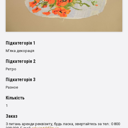
Пiдкатегорiя 1
М’яка декорація
Пiдкатегорiя 2
Ретро
Пiдкатегорiя 3
Разное
Кількість
1
Заказ
З питань аренди реквізиту, будь ласка, звертайтесь за тел.: 0 800