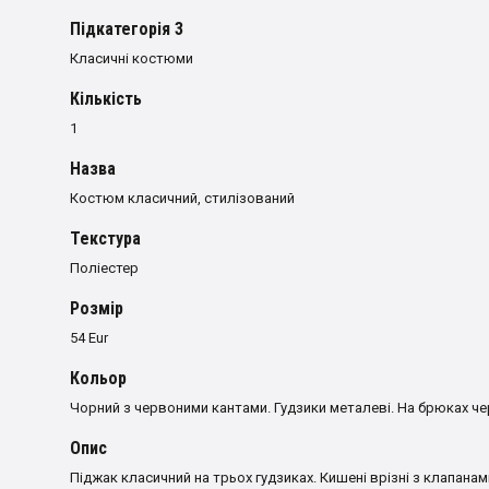
Пiдкатегорiя 3
Класичні костюми
Кількість
1
Назва
Костюм класичний, стилізований
Текстура
Поліестер
Розмiр
54 Eur
Кольор
Чорний з червоними кантами. Гудзики металеві. На брюках че
Опис
Піджак класичний на трьох гудзиках. Кишені врізні з клапанами