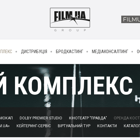
МПЛЕКС
ДИСТРИБУЦІЯ
БРОДКАСТИНГ
МЕДІАКОНСАЛТИНГ
О
Й КОМПЛЕКС
МОКАП
DOLBY PREMIER STUDIO
КІНОТЕАТР "ПРАВДА"
ОРЕНДА КОСТЮ
M.UA»
КЕЙТЕРИНГ-СЕРВІС
ВІРТУАЛЬНИЙ ТУР
КОНТАКТИ
КАТАЛОГ