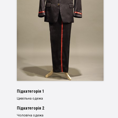
Пiдкатегорiя 1
Цивільна одежа
Пiдкатегорiя 2
Чоловіча одежа