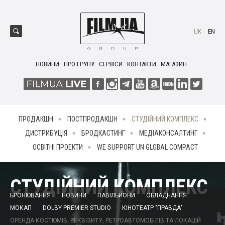
UK
EN
НОВИНИ
ПРО ГРУПУ
СЕРВІСИ
КОНТАКТИ
МАГАЗИН
ПРОДАКШН
ПОСТПРОДАКШН
СТУДІЙНИЙ КОМПЛЕКС
ДИСТРИБУЦІЯ
БРОДКАСТИНГ
МЕДІАКОНСАЛТИНГ
ОСВІТНІ ПРОЕКТИ
WE SUPPORT UN GLOBAL COMPACT
СТУДІЙНИЙ КОМПЛЕКС
БРОНЮВАННЯ
НОВИНИ
ПАВІЛЬЙОНИ
ОБЛАДНАННЯ
МОКАП
DOLBY PREMIER STUDIO
КІНОТЕАТР "ПРАВДА"
ОРЕНДА КОСТЮМІВ, РЕКВІЗИТУ, РЕТРОАВТОМОБІЛІВ ТА ЛОКАЦІЙ