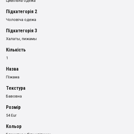
Цивільна одежа
Пiдкатегорiя 2
Чоловіча одежа
Пiдкатегорiя 3
Халаты, пижамы
Кількість
1
Назва
Піжама
Текстура
Бавовна
Розмiр
54 Eur
Кольор