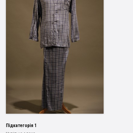
Пiдкатегорiя 1