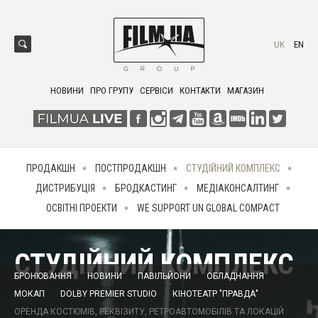
UK
EN
НОВИНИ
ПРО ГРУПУ
СЕРВІСИ
КОНТАКТИ
МАГАЗИН
ПРОДАКШН
ПОСТПРОДАКШН
СТУДІЙНИЙ КОМПЛЕКС
ДИСТРИБУЦІЯ
БРОДКАСТИНГ
МЕДІАКОНСАЛТИНГ
ОСВІТНІ ПРОЕКТИ
WE SUPPORT UN GLOBAL COMPACT
СТУДІЙНИЙ КОМПЛЕКС
БРОНЮВАННЯ
НОВИНИ
ПАВІЛЬЙОНИ
ОБЛАДНАННЯ
МОКАП
DOLBY PREMIER STUDIO
КІНОТЕАТР "ПРАВДА"
ОРЕНДА КОСТЮМІВ, РЕКВІЗИТУ, РЕТРОАВТОМОБІЛІВ ТА ЛОКАЦІЙ