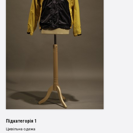
Пiдкатегорiя 1
Цивільна одежа