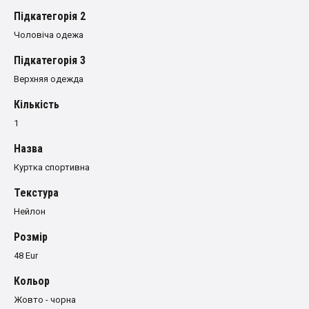
Пiдкатегорiя 2
Чоловіча одежа
Пiдкатегорiя 3
Верхняя одежда
Кількість
1
Назва
Куртка спортивна
Текстура
Нейлон
Розмiр
48 Eur
Кольор
Жовто - чорна