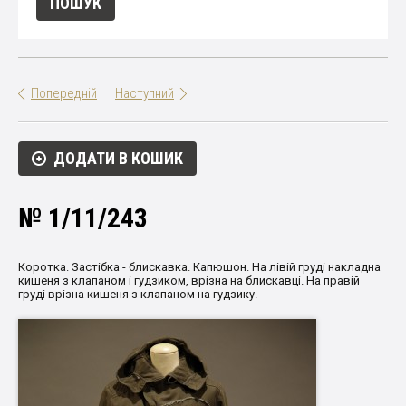
Попередній
Наступний
ДОДАТИ В КОШИК
№ 1/11/243
Коротка. Застібка - блискавка. Капюшон. На лівій груді накладна
кишеня з клапаном і гудзиком, врізна на блискавці. На правій
груді врізна кишеня з клапаном на гудзику.