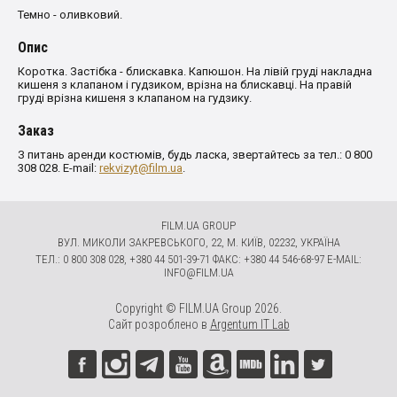
Темно - оливковий.
Опис
Коротка. Застібка - блискавка. Капюшон. На лівій груді накладна
кишеня з клапаном і гудзиком, врізна на блискавці. На правій
груді врізна кишеня з клапаном на гудзику.
Заказ
З питань аренди костюмів, будь ласка, звертайтесь за тел.: 0 800
308 028. E-mail:
rekvizyt@film.ua
.
FILM.UA GROUP
ВУЛ. МИКОЛИ ЗАКРЕВСЬКОГО, 22, М. КИЇВ, 02232, УКРАЇНА
ТЕЛ.: 0 800 308 028, +380 44 501-39-71 ФАКС: +380 44 546-68-97 E-MAIL:
INFO@FILM.UA
Copyright © FILM.UA Group 2026.
Сайт розроблено в
Argentum IT Lab