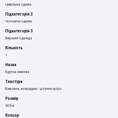
Цивільна одежа
Пiдкатегорiя 2
Чоловіча одежа
Пiдкатегорiя 3
Верхняя одежда
Кількість
1
Назва
Куртка зимова
Текстура
Бавовна, всередині - штучне хутро
Розмiр
50 Eur
Кольор