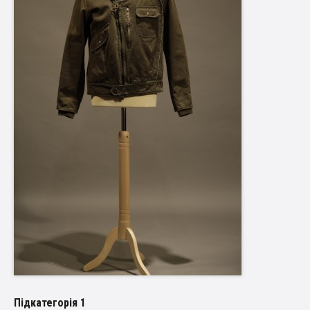
Пiдкатегорiя 1