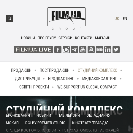
UK
EN
НОВИНИ
ПРО ГРУПУ
СЕРВІСИ
КОНТАКТИ
МАГАЗИН
ПРОДАКШН
ПОСТПРОДАКШН
СТУДІЙНИЙ КОМПЛЕКС
ДИСТРИБУЦІЯ
БРОДКАСТИНГ
МЕДІАКОНСАЛТИНГ
ОСВІТНІ ПРОЕКТИ
WE SUPPORT UN GLOBAL COMPACT
СТУДІЙНИЙ КОМПЛЕКС
БРОНЮВАННЯ
НОВИНИ
ПАВІЛЬЙОНИ
ОБЛАДНАННЯ
МОКАП
DOLBY PREMIER STUDIO
КІНОТЕАТР "ПРАВДА"
ОРЕНДА КОСТЮМІВ, РЕКВІЗИТУ, РЕТРОАВТОМОБІЛІВ ТА ЛОКАЦІЙ