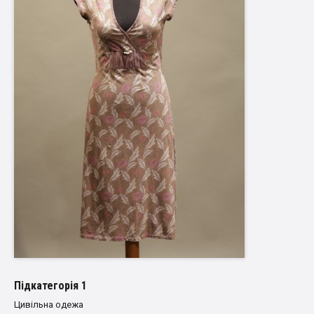
Пiдкатегорiя 1
Цивільна одежа