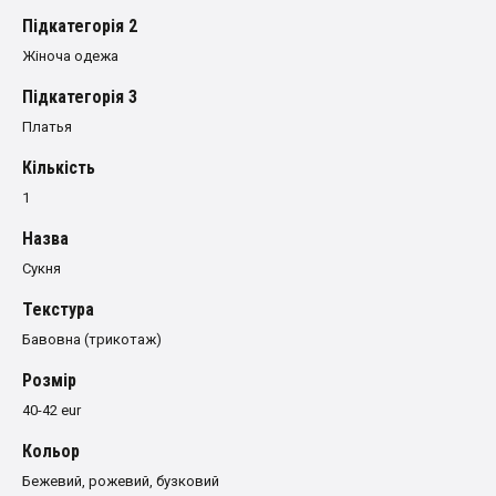
Пiдкатегорiя 2
Жіноча одежа
Пiдкатегорiя 3
Платья
Кількість
1
Назва
Сукня
Текстура
Бавовна (трикотаж)
Розмiр
40-42 eur
Кольор
Бежевий, рожевий, бузковий