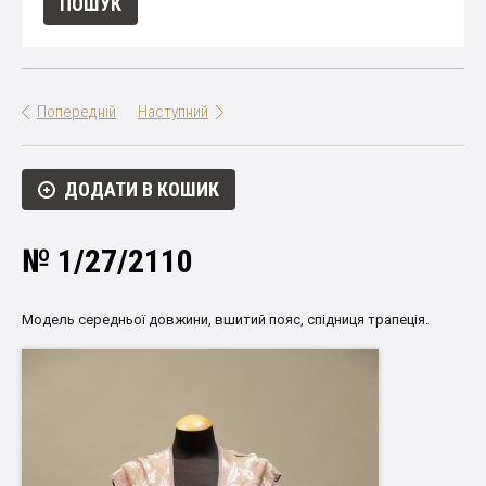
Попередній
Наступний
ДОДАТИ В КОШИК
№ 1/27/2110
Модель
середньої
довжини
,
вшитий
пояс
,
спідниця
трапеція
.