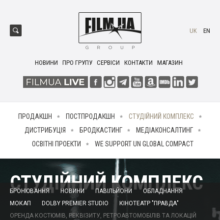
UK
EN
НОВИНИ
ПРО ГРУПУ
СЕРВІСИ
КОНТАКТИ
МАГАЗИН
ПРОДАКШН
ПОСТПРОДАКШН
СТУДІЙНИЙ КОМПЛЕКС
ДИСТРИБУЦІЯ
БРОДКАСТИНГ
МЕДІАКОНСАЛТИНГ
ОСВІТНІ ПРОЕКТИ
WE SUPPORT UN GLOBAL COMPACT
СТУДІЙНИЙ КОМПЛЕКС
БРОНЮВАННЯ
НОВИНИ
ПАВІЛЬЙОНИ
ОБЛАДНАННЯ
МОКАП
DOLBY PREMIER STUDIO
КІНОТЕАТР "ПРАВДА"
ОРЕНДА КОСТЮМІВ, РЕКВІЗИТУ, РЕТРОАВТОМОБІЛІВ ТА ЛОКАЦІЙ