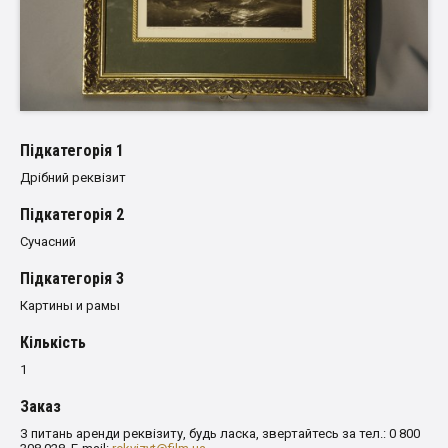
Пiдкатегорiя 1
Дрібний реквізит
Пiдкатегорiя 2
Сучасний
Пiдкатегорiя 3
Картины и рамы
Кількість
1
Заказ
З питань аренди реквізиту, будь ласка, звертайтесь за тел.: 0 800